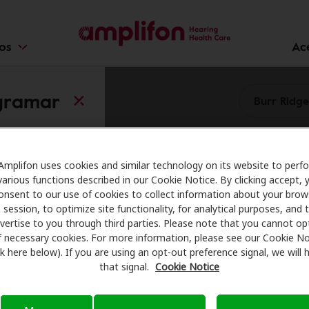
ios
Ac
ercana
ogramar
Amplifon uses cookies and similar technology on its website to perf
Cambiar
various functions described in our Cookie Notice. By clicking accept, 
onsent to our use of cookies to collect information about your brow
session, to optimize site functionality, for analytical purposes, and 
vertise to you through third parties. Please note that you cannot op
f necessary cookies. For more information, please see our Cookie No
idge
ink here below). If you are using an opt-out preference signal, we will
0.0 mi
that signal.
Cookie Notice