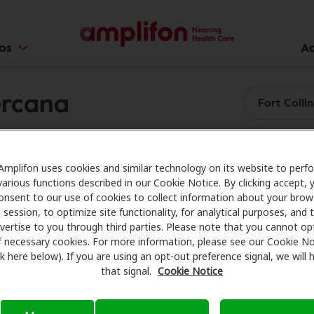
ios
Ac
ercana
Amplifon uses cookies and similar technology on its website to perf
various functions described in our Cookie Notice. By clicking accept, 
onsent to our use of cookies to collect information about your brow
session, to optimize site functionality, for analytical purposes, and 
vertise to you through third parties. Please note that you cannot op
f necessary cookies. For more information, please see our Cookie No
ink here below). If you are using an opt-out preference signal, we will
0.0 mi
that signal.
Cookie Notice