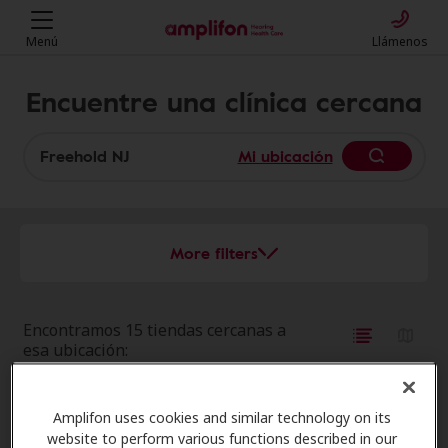
Menú
Llámenos
Encuentre una clínica cercana
Mi ubicación
More filters
Encontramos 15 tiendas cercanas a
esa ubicación:
AudioNova
Amplifon uses cookies and similar technology on its
0.0 mi
57 Schanck Rd Ste C5, Freehold,
website to perform various functions described in our