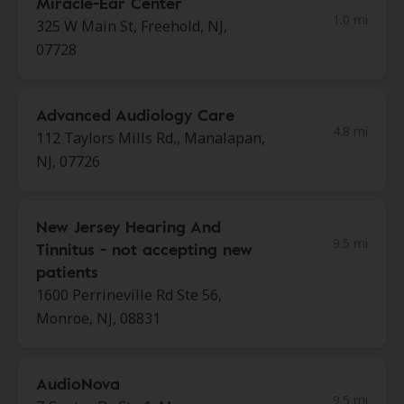
Miracle-Ear Center
1.0 mi
325 W Main St, Freehold, NJ,
07728
Advanced Audiology Care
4.8 mi
112 Taylors Mills Rd,, Manalapan,
NJ, 07726
New Jersey Hearing And
9.5 mi
Tinnitus - not accepting new
patients
1600 Perrineville Rd Ste 56,
Monroe, NJ, 08831
AudioNova
9.5 mi