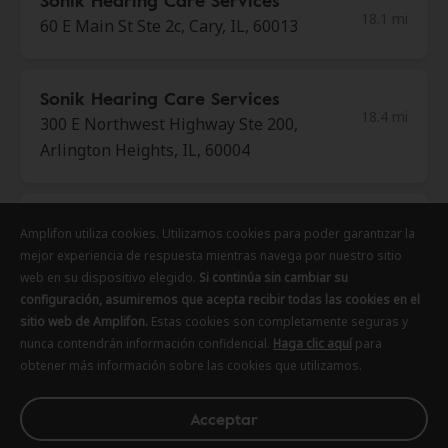
Sonik Hearing Care Services
18.1 mi
60 E Main St Ste 2c, Cary, IL, 60013
Sonik Hearing Care Services
18.4 mi
300 E Northwest Highway Ste 200,
Arlington Heights, IL, 60004
Chicagoland Hearing
Amplifon utiliza cookies. Utilizamos cookies para poder garantizar la
Amplifon utiliza cookies. Utilizamos cookies para poder garantizar la
Amplifon utiliza cookies. Utilizamos cookies para poder garantizar la
18.6 mi
5 Revere Dr Ste 200, Northbrook,
mejor experiencia de respuesta mientras navega por nuestro sitio
mejor experiencia de respuesta mientras navega por nuestro sitio
mejor experiencia de respuesta mientras navega por nuestro sitio
IL, 60062
web en su dispositivo elegido.
web en su dispositivo elegido.
web en su dispositivo elegido.
Si continúa sin cambiar su
Si continúa sin cambiar su
Si continúa sin cambiar su
configuración, asumiremos que acepta recibir todas las cookies en el
configuración, asumiremos que acepta recibir todas las cookies en el
configuración, asumiremos que acepta recibir todas las cookies en el
sitio web de Amplifon.
sitio web de Amplifon.
sitio web de Amplifon.
Estas cookies son completamente seguras y
Estas cookies son completamente seguras y
Estas cookies son completamente seguras y
Chicagoland Hearing
nunca contendrán información confidencial.
nunca contendrán información confidencial.
nunca contendrán información confidencial.
Haga clic aquí
Haga clic aquí
Haga clic aquí
para
para
para
18.6 mi
obtener más información sobre las cookies que utilizamos.
obtener más información sobre las cookies que utilizamos.
obtener más información sobre las cookies que utilizamos.
707 Skokie Blvd Ste 600,
Northbrook, IL, 60062
Acceptar
Acceptar
Acceptar