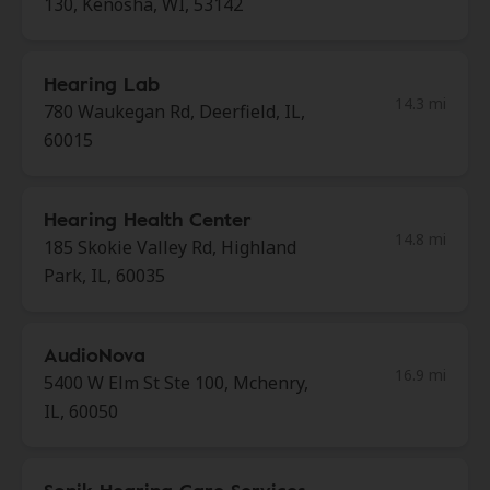
130, Kenosha, WI, 53142
Hearing Lab
14.3 mi
780 Waukegan Rd, Deerfield, IL,
60015
Hearing Health Center
14.8 mi
185 Skokie Valley Rd, Highland
Park, IL, 60035
AudioNova
16.9 mi
5400 W Elm St Ste 100, Mchenry,
IL, 60050