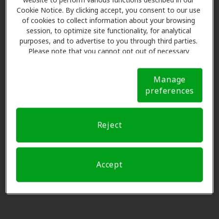
37083
Cookie Notice. By clicking accept, you consent to our use
preferencia, por favor
Soltar este paso
.
of cookies to collect information about your browsing
session, to optimize site functionality, for analytical
Advanced Hearing Aid
Por favor seleccione
purposes, and to advertise to you through third parties.
0.0 mi
Group, LLC
Please note that you cannot opt out of necessary
cookies. For more information, please see our Cookie
209 College St, Lafayette, TN,
Notice (link here below). If you are using an opt-out
37083
Manage
preference signal, we will honor that signal.
Cookie
preferences
Notice
3
Nombre y datos
Hearing Health Center
17.8 mi
107 Healthcare Dr, Carthage, TN,
Reject
37030
Solicitar una cita.
Accept
Miracle Ear
20.3 mi
110 S Court St, Scottsville, KY,
42164