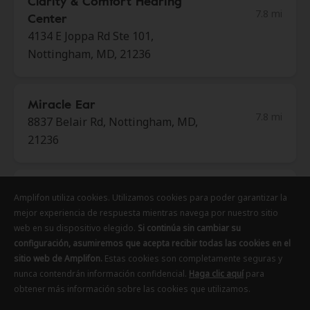
Clarity & Comfort Hearing
7.8 mi
Center
4134 E Joppa Rd Ste 101,
Nottingham, MD, 21236
Miracle Ear
7.8 mi
8837 Belair Rd, Nottingham, MD,
21236
Innovative Hearing
Amplifon utiliza cookies. Utilizamos cookies para poder garantizar la
Amplifon utiliza cookies. Utilizamos cookies para poder garantizar la
Amplifon utiliza cookies. Utilizamos cookies para poder garantizar la
9.2 mi
10451 Mill Run Cir Ste 400,
mejor experiencia de respuesta mientras navega por nuestro sitio
mejor experiencia de respuesta mientras navega por nuestro sitio
mejor experiencia de respuesta mientras navega por nuestro sitio
Owings Mills, MD, 21117
web en su dispositivo elegido.
web en su dispositivo elegido.
web en su dispositivo elegido.
Si continúa sin cambiar su
Si continúa sin cambiar su
Si continúa sin cambiar su
configuración, asumiremos que acepta recibir todas las cookies en el
configuración, asumiremos que acepta recibir todas las cookies en el
configuración, asumiremos que acepta recibir todas las cookies en el
sitio web de Amplifon.
sitio web de Amplifon.
sitio web de Amplifon.
Estas cookies son completamente seguras y
Estas cookies son completamente seguras y
Estas cookies son completamente seguras y
Innovative Hearing
nunca contendrán información confidencial.
nunca contendrán información confidencial.
nunca contendrán información confidencial.
Haga clic aquí
Haga clic aquí
Haga clic aquí
para
para
para
9.4 mi
obtener más información sobre las cookies que utilizamos.
obtener más información sobre las cookies que utilizamos.
obtener más información sobre las cookies que utilizamos.
400 E Pratt St Fl 8, Baltimore, MD,