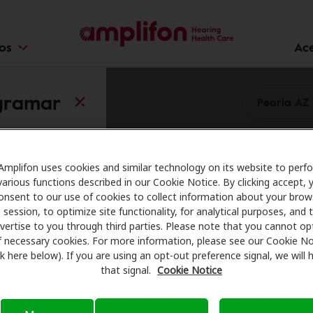
ios
Ac
ercana
ogramar
Amplifon uses cookies and similar technology on its website to perf
Cambiar
various functions described in our Cookie Notice. By clicking accept, 
onsent to our use of cookies to collect information about your brow
session, to optimize site functionality, for analytical purposes, and 
vertise to you through third parties. Please note that you cannot op
f necessary cookies. For more information, please see our Cookie No
Peoria
ink here below). If you are using an opt-out preference signal, we will
0.0 mi
that signal.
Cookie Notice