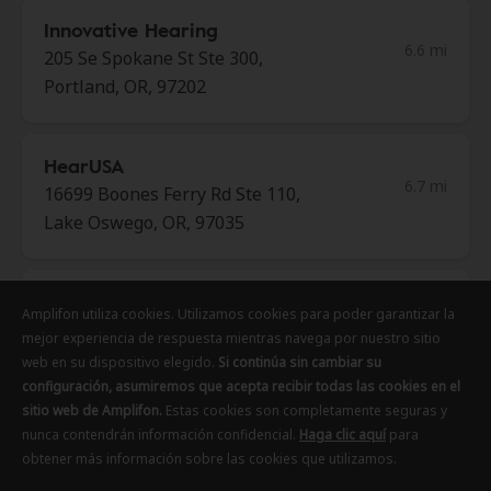
Innovative Hearing
6.6 mi
205 Se Spokane St Ste 300,
Portland, OR, 97202
HearUSA
6.7 mi
16699 Boones Ferry Rd Ste 110,
Lake Oswego, OR, 97035
Innovative Hearing
Amplifon utiliza cookies. Utilizamos cookies para poder garantizar la
Amplifon utiliza cookies. Utilizamos cookies para poder garantizar la
Amplifon utiliza cookies. Utilizamos cookies para poder garantizar la
6.7 mi
5 Centerpointe Dr Ste 400, Lake
mejor experiencia de respuesta mientras navega por nuestro sitio
mejor experiencia de respuesta mientras navega por nuestro sitio
mejor experiencia de respuesta mientras navega por nuestro sitio
Oswego, OR, 97035
web en su dispositivo elegido.
web en su dispositivo elegido.
web en su dispositivo elegido.
Si continúa sin cambiar su
Si continúa sin cambiar su
Si continúa sin cambiar su
configuración, asumiremos que acepta recibir todas las cookies en el
configuración, asumiremos que acepta recibir todas las cookies en el
configuración, asumiremos que acepta recibir todas las cookies en el
sitio web de Amplifon.
sitio web de Amplifon.
sitio web de Amplifon.
Estas cookies son completamente seguras y
Estas cookies son completamente seguras y
Estas cookies son completamente seguras y
HearUSA
nunca contendrán información confidencial.
nunca contendrán información confidencial.
nunca contendrán información confidencial.
Haga clic aquí
Haga clic aquí
Haga clic aquí
para
para
para
6.8 mi
obtener más información sobre las cookies que utilizamos.
obtener más información sobre las cookies que utilizamos.
obtener más información sobre las cookies que utilizamos.
2100 Ne Broadway St Ste 305,