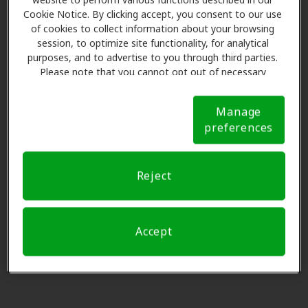
website to perform various functions described in our
NJ, 08540
Cookie Notice. By clicking accept, you consent to our use
preferencia, por favor
Soltar este paso
.
of cookies to collect information about your browsing
session, to optimize site functionality, for analytical
HearUSA
Por favor seleccione
purposes, and to advertise to you through third parties.
0.0 mi
126 Main St Ste A11, Princeton,
Please note that you cannot opt out of necessary
cookies. For more information, please see our Cookie
NJ, 08540
Notice (link here below). If you are using an opt-out
Manage
preference signal, we will honor that signal.
Cookie
preferences
Notice
Raritan Valley Audiology
3
Nombre y datos
0.0 mi
601 Ewing Street Suite B5,
Reject
Princeton, NJ, 08540
Hear Again America -
Solicitar una cita.
Accept
4.4 mi
Central NJ
2162 Route 206 Ste 3, Belle Mead,
NJ, 08502