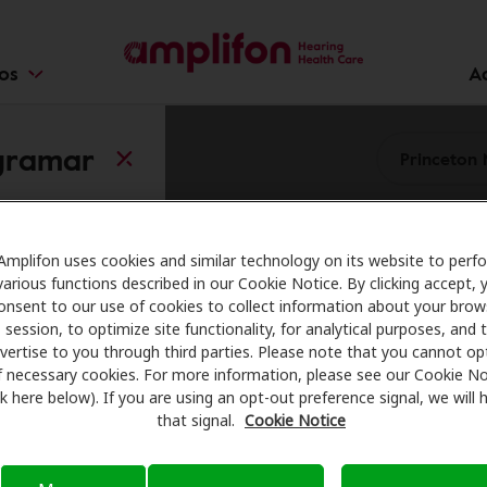
ios
A
ercana
ogramar
Amplifon uses cookies and similar technology on its website to perf
Cambiar
various functions described in our Cookie Notice. By clicking accept, 
onsent to our use of cookies to collect information about your brow
session, to optimize site functionality, for analytical purposes, and 
vertise to you through third parties. Please note that you cannot op
f necessary cookies. For more information, please see our Cookie No
ink here below). If you are using an opt-out preference signal, we will
0.0 mi
that signal.
Cookie Notice