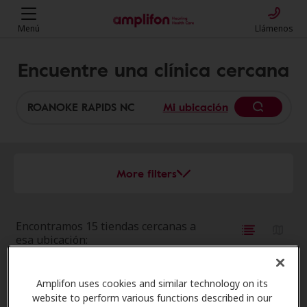
Menú
Llámenos
Encuentre una clínica cercana
Mi ubicación
More filters
Encontramos 15 tiendas cercanas a
esa ubicación:
Miracle-Ear Center
Amplifon uses cookies and similar technology on its
32.2 mi
Westridge Shopping Center 3663
website to perform various functions described in our