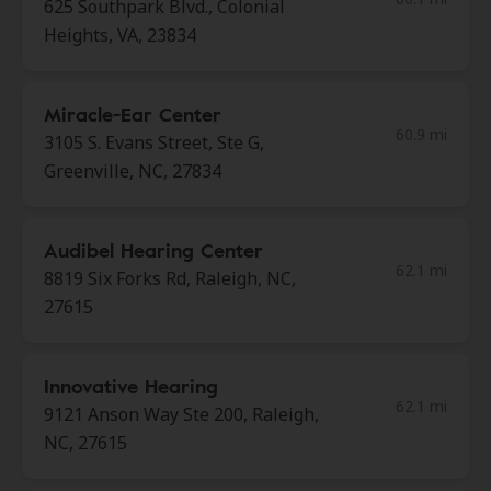
625 Southpark Blvd., Colonial
Heights, VA, 23834
Miracle-Ear Center
60.9 mi
3105 S. Evans Street, Ste G,
Greenville, NC, 27834
Audibel Hearing Center
62.1 mi
8819 Six Forks Rd, Raleigh, NC,
27615
Innovative Hearing
62.1 mi
9121 Anson Way Ste 200, Raleigh,
NC, 27615