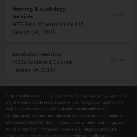
Hearing & Audiology
62.1 mi
Services
6675 Falls Of Neuse Rd Ste 117,
Raleigh, NC, 27615
Revolution Hearing
62.9 mi
1906b Boulevard, Colonial
Heights, VA, 23834
Sound Hearing Solutions
Amplifon utiliza cookies. Utilizamos cookies para poder garantizar la
Amplifon utiliza cookies. Utilizamos cookies para poder garantizar la
Amplifon utiliza cookies. Utilizamos cookies para poder garantizar la
62.9 mi
22 Dunlop Vlg, Colonial Heights,
mejor experiencia de respuesta mientras navega por nuestro sitio
mejor experiencia de respuesta mientras navega por nuestro sitio
mejor experiencia de respuesta mientras navega por nuestro sitio
VA, 23834
web en su dispositivo elegido.
web en su dispositivo elegido.
web en su dispositivo elegido.
Si continúa sin cambiar su
Si continúa sin cambiar su
Si continúa sin cambiar su
configuración, asumiremos que acepta recibir todas las cookies en el
configuración, asumiremos que acepta recibir todas las cookies en el
configuración, asumiremos que acepta recibir todas las cookies en el
sitio web de Amplifon.
sitio web de Amplifon.
sitio web de Amplifon.
Estas cookies son completamente seguras y
Estas cookies son completamente seguras y
Estas cookies son completamente seguras y
Care-O-Lina Hearing Center
nunca contendrán información confidencial.
nunca contendrán información confidencial.
nunca contendrán información confidencial.
Haga clic aquí
Haga clic aquí
Haga clic aquí
para
para
para
64.0 mi
obtener más información sobre las cookies que utilizamos.
obtener más información sobre las cookies que utilizamos.
obtener más información sobre las cookies que utilizamos.