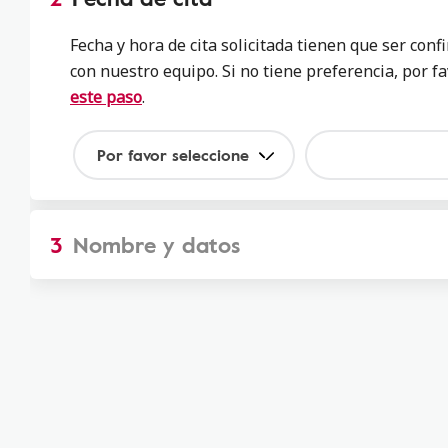
Detalles de clínica
Fecha y hora de cita solicitada tienen que ser con
Su beneficio auditivo podría ahorrarle dinero. Dé el 
con nuestro equipo. Si no tiene preferencia, por f
paso:
este paso
.
Seleccione abajo para aprender cómo sacar el máxim
de su beneficio
Por favor seleccione
Solicitar una cita
Comprobar sus benefici
3
Nombre y datos
O llámenos directamente al:
(866) 479-8077 | TTY: 
Al rellenar este formulario, está pidiendo que le llame uno de nu
asesores de cuidado auditivo. Le ayudará a averiguar sus benefi
seguro médico para ahorrarle dinero. Además creará una derivaci
ayudará a programar una cita en una ubicación cercana.