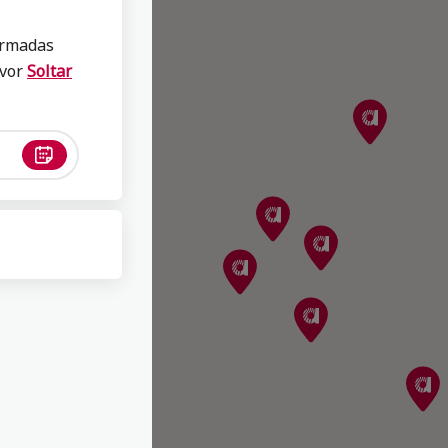
firmadas
próximo
avor
Soltar
o valor
os
711
estros
cios de
ón y le