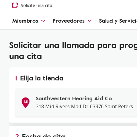
Solicite una cita
Miembros
Proveedores
Salud y Servic
Encuentre una clínica c
Solicitar una llamada para pr
una cita
1
Elija la tienda
Southwestern Hearing Aid Co
318 Mid Rivers Mall Dr, 63376 Saint Peters
Southwestern Hearing Aid Co
318 Mid Rivers Mall Dr, Saint Peters, MO,
63376
2
Fecha de cita