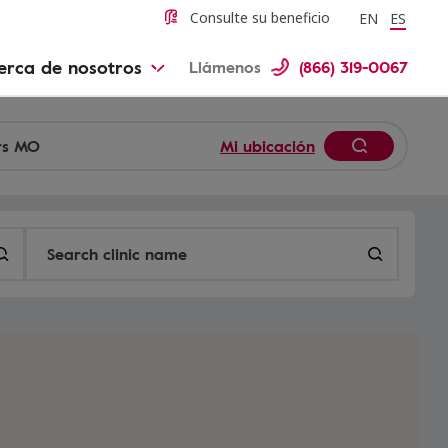
Change langu
Cambiar 
Consulte su beneficio
EN
ES
erca de nosotros
Llámenos
(866) 319-0067
Mi ubicación