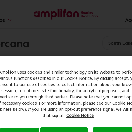
ios
Ac
ercana
Amplifon uses cookies and similar technology on its website to perf
various functions described in our Cookie Notice. By clicking accept, 
onsent to our use of cookies to collect information about your brow
session, to optimize site functionality, for analytical purposes, and 
vertise to you through third parties. Please note that you cannot op
f necessary cookies. For more information, please see our Cookie No
ink here below). If you are using an opt-out preference signal, we will
0.0 mi
that signal.
Cookie Notice