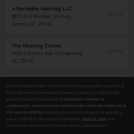
Affordable Hearing LLC
32.2 mi
8835 Old Number Six Hwy,
Santee, SC, 29142
The Hearing Center
47.6 mi
1655 Carolina Ave, Orangeburg,
SC, 29115
Miracle-Ear Center
Amplifon utiliza cookies. Utilizamos cookies para poder garantizar la
Amplifon utiliza cookies. Utilizamos cookies para poder garantizar la
Amplifon utiliza cookies. Utilizamos cookies para poder garantizar la
48.0 mi
1511 St Matthews Rd,
mejor experiencia de respuesta mientras navega por nuestro sitio
mejor experiencia de respuesta mientras navega por nuestro sitio
mejor experiencia de respuesta mientras navega por nuestro sitio
Orangeburg, SC, 29118
web en su dispositivo elegido.
web en su dispositivo elegido.
web en su dispositivo elegido.
Si continúa sin cambiar su
Si continúa sin cambiar su
Si continúa sin cambiar su
configuración, asumiremos que acepta recibir todas las cookies en el
configuración, asumiremos que acepta recibir todas las cookies en el
configuración, asumiremos que acepta recibir todas las cookies en el
sitio web de Amplifon.
sitio web de Amplifon.
sitio web de Amplifon.
Estas cookies son completamente seguras y
Estas cookies son completamente seguras y
Estas cookies son completamente seguras y
Affordable Hearing LLC
nunca contendrán información confidencial.
nunca contendrán información confidencial.
nunca contendrán información confidencial.
Haga clic aquí
Haga clic aquí
Haga clic aquí
para
para
para
51.9 mi
obtener más información sobre las cookies que utilizamos.
obtener más información sobre las cookies que utilizamos.
obtener más información sobre las cookies que utilizamos.
1720 Saint Matthews Rd,