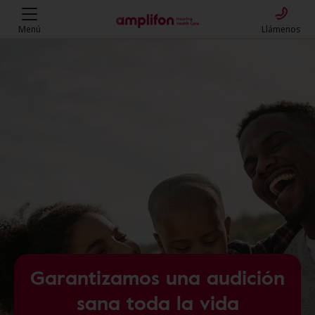
Amplifon Hearing Health Care - 
Menú
Llámenos
Garantizamos una audición
sana toda la vida