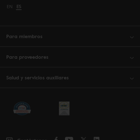
Change language to English
EN
Cambiar idioma a español
ES
Para miembros
Para proveedores
Salud y servicios auxiliares