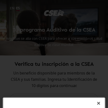
EN
ES
Tu programa Auditivo de la CSEA
Amplifon se alía con CSEA para ofrecer a sus miembros salud
auditiva de clase mundial.
Verifica tu inscripción a la CSEA
Un beneficio disponible para miembros de la
CSEA y sus familias. Ingresa tu Identificación de
10 dígitos para continuar.