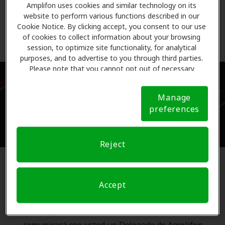
Amplifon uses cookies and similar technology on its
website to perform various functions described in our
Enviar
Cookie Notice. By clicking accept, you consent to our use
of cookies to collect information about your browsing
session, to optimize site functionality, for analytical
purposes, and to advertise to you through third parties.
Please note that you cannot opt out of necessary
cookies. For more information, please see our Cookie
Notice (link here below). If you are using an opt-out
Llame para aprender más
Manage
preference signal, we will honor that signal.
Cookie
preferences
(866) 509-1408
Notice
Reject
¿Tiene cobertura para los audífonos?
Accept
Rellene el formulario de verificación de beneficios
anterior; sólo toma un minuto. En un día hábil, se