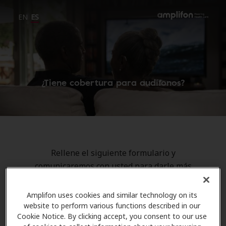
EN
ES
¿Tiene cobertura para audífonos?
Rellene el siguiente formulario y
comunicaremos con usted para darle más
información.
Amplifon uses cookies and similar technology on its
Form to Submit a Request
website to perform various functions described in our
Cookie Notice. By clicking accept, you consent to our use