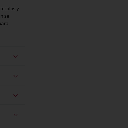
otocolos y
ón se
para