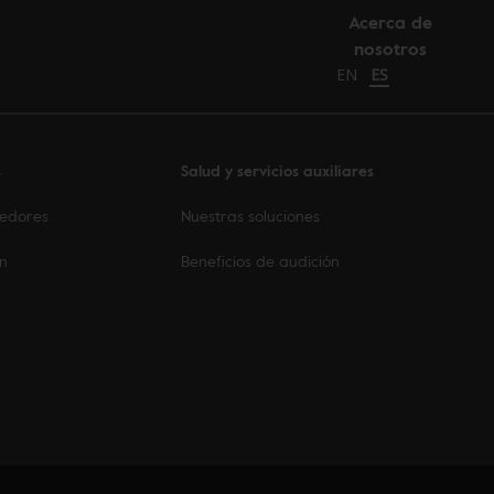
Acerca de
nosotros
Change language to E
EN
Cambiar idioma 
ES
s
Salud y servicios auxiliares
eedores
Nuestras soluciones
on
Beneficios de audición