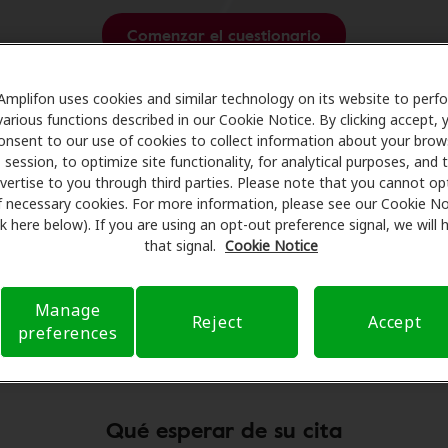
Comenzar el cuestionario
Amplifon uses cookies and similar technology on its website to perf
various functions described in our Cookie Notice. By clicking accept, 
no pretende reemplazar ni sustituir ninguna atención médica relacionada con l
onsent to our use of cookies to collect information about your brow
 de carácter educativo y no están destinados a ofrecer tratamiento, diagnósti
session, to optimize site functionality, for analytical purposes, and 
r cuales son los servicios y productos que mejor satisfacen sus necesidades
vertise to you through third parties. Please note that you cannot op
ción de correo electrónico, acepta recibir contenido relacionado con la audici
f necessary cookies. For more information, please see our Cookie No
ink here below). If you are using an opt-out preference signal, we will
that signal.
Cookie Notice
Manage
Reject
Accept
preferences
eba auditiva: ¡no tiene nada que
Qué esperar de su cita