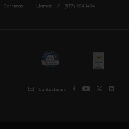
Carreras
Llamar
(877) 694-1464
nglish
a español
Contáctenos