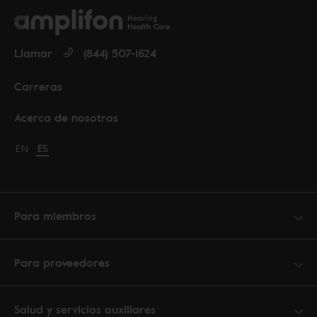
Llamar
(844) 507-1624
Carreras
Acerca de nosotros
Change language to English
EN
Cambiar idioma a español
ES
Para miembros
Para proveedores
Salud y servicios auxiliares