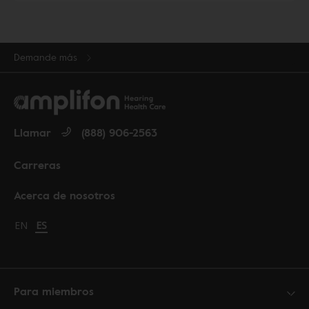
Demande más
Llamar
(888) 906-2563
Carreras
Acerca de nosotros
Change language to English
EN
Cambiar idioma a español
ES
Para miembros