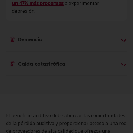
un 47% más propensas
a experimentar
depresión.
Demencia
Demencia
Caída catastrófica
El costo promedio anual para tratar la demencia
es
superior a $25,200
.
Caída catastrófica
Las personas con pérdida auditiva son hasta
5
veces más propensas
a padecer la demencia.
El costo promedio anual para tratar una caída
catastrófica es
superior a $13,700
.
Las personas con pérdida auditiva no tratada
El beneficio auditivo debe abordar las comorbilidades
son
3 veces más propensas
a experimentar una
de la pérdida auditiva y proporcionar acceso a una red
caída catastrófica.
de proveedores de alta calidad que ofrezca una