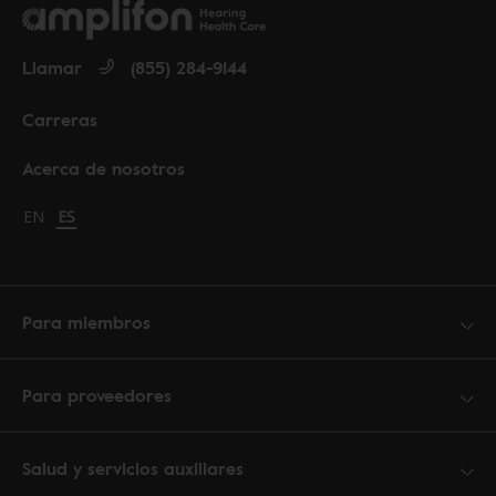
Llamar
(855) 284-9144
Carreras
Acerca de nosotros
Change language to English
EN
Cambiar idioma a español
ES
Para miembros
Para proveedores
Salud y servicios auxiliares