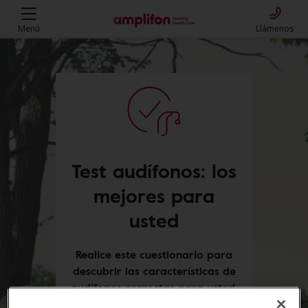
Menú
Llámenos
Test audífonos: los
mejores para
usted
Realice este cuestionario para
descubrir las características de
audífonos correctas para usted.