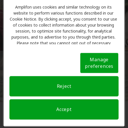
Amplifon uses cookies and similar technology on its
Comience el cuestionario
website to perform various functions described in our
Cookie Notice. By clicking accept, you consent to our use
of cookies to collect information about your browsing
session, to optimize site functionality, for analytical
purposes, and to advertise to you through third parties.
Please note that you cannot opt out of necessary
cookies. For more information, please see our Cookie
Notice (link here below). If you are using an opt-out
El contenido de este cuestionario no tiene la intención de
Manage
preference signal, we will honor that signal.
Cookie
reemplazar o sustituir los cuidados de salud auditiva que usted
preferences
Notice
pueda necesitar. Este cuestionario y las páginas web
relacionadas tienen únicamente fines educativos y no
pretenden tratar, diagnosticar, curar ni prevenir ninguna
enfermedad. Para determinar los productos y servicios de
Reject
salud auditiva que mejor se adapten a sus necesidades,
consulte a un profesional autorizado.
Accept
Tratar la pérdida auditiva