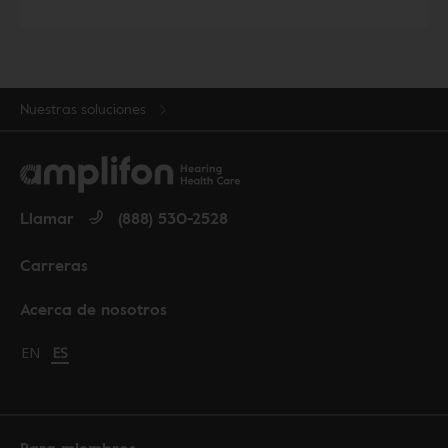
Nuestras soluciones
Llamar
(888) 530-2528
Carreras
Acerca de nosotros
Change language to English
EN
Cambiar idioma a español
ES