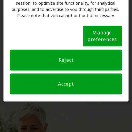
session, to optimize site functionality, for analytical
purposes, and to advertise to you through third parties.
Please note that you cannot opt out of necessary
cookies. For more information, please see our Cookie
Notice (link here below). If you are using an opt-out
Aproveche nuestra amplia experiencia
Manage
preference signal, we will honor that signal.
Cookie
preferences
en su sector
Notice
Reject
Planes de salud
Accept