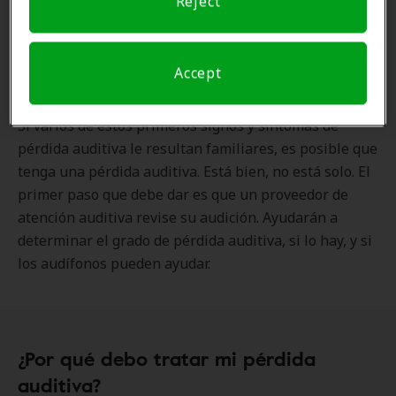
Reject
especialmente en entornos concurridos o con
ruido de fondo
Dificultad para oír a las mujeres, los niños o los
sonidos agudos
Accept
Tinnitus (zumbidos en los oídos)
Si varios de estos primeros signos y síntomas de
pérdida auditiva le resultan familiares, es posible que
tenga una pérdida auditiva. Está bien, no está solo. El
primer paso que debe dar es que un proveedor de
atención auditiva revise su audición. Ayudarán a
determinar el grado de pérdida auditiva, si lo hay, y si
los audífonos pueden ayudar.
¿Por qué debo tratar mi pérdida
auditiva?