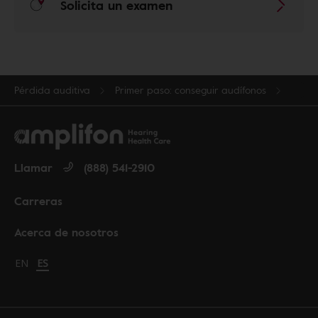
Solicita un examen
Pérdida auditiva
Primer paso: conseguir audífonos
Llamar
(888) 541-2910
Carreras
Acerca de nosotros
Change language to English
EN
Cambiar idioma a español
ES