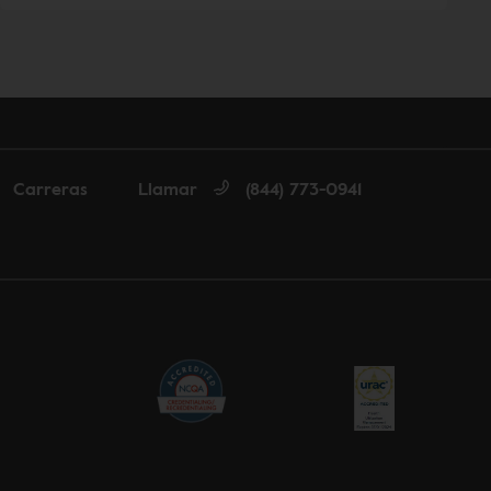
Carreras
Llamar
(844) 773-0941
nglish
a español