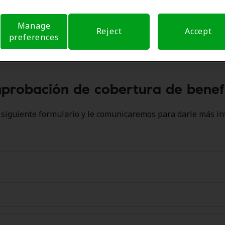
Manage
Reject
Accept
preferences
probación de cobertura de benefi
l siguiente formulario y le comunicaremos para darle más in