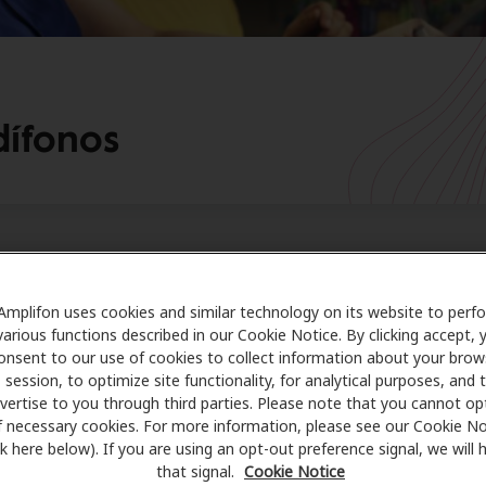
dífonos
Tiene cobertura para los audífono
Amplifon uses cookies and similar technology on its website to perf
various functions described in our Cookie Notice. By clicking accept, 
on Hearing Health Care, le facilitamos descubrir si tiene c
onsent to our use of cookies to collect information about your brow
a audífonos. Solo rellene el formulario de verificación de be
session, to optimize site functionality, for analytical purposes, and 
na; sólo toma un minuto. En un día hábil, se comunicará co
vertise to you through third parties. Please note that you cannot op
f necessary cookies. For more information, please see our Cookie No
e Amplifon Hearing Care que le hará algunas preguntas, ve
ink here below). If you are using an opt-out preference signal, we will
 de audífonos, explicará sus opciones y le guiará a lo largo 
that signal.
Cookie Notice
recorrido hacia una mejor audición.