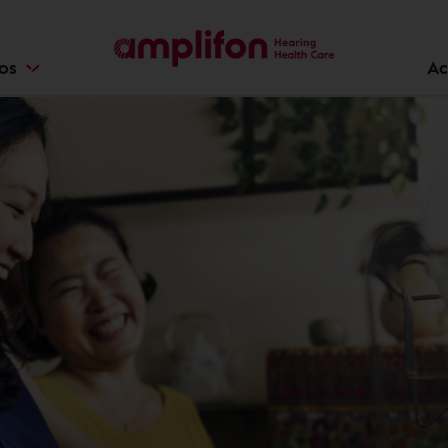
ios
Ac