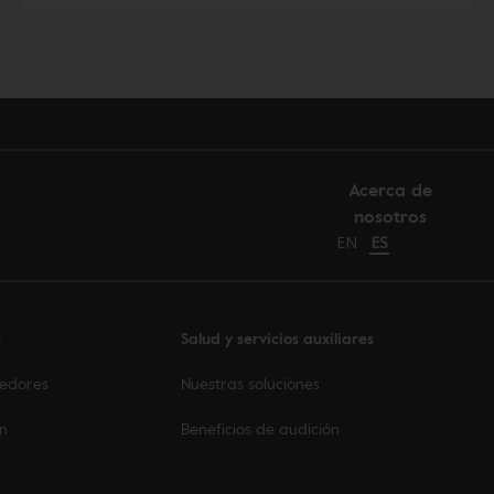
Acerca de
nosotros
Change language to E
EN
Cambiar idioma 
ES
s
Salud y servicios auxiliares
eedores
Nuestras soluciones
on
Beneficios de audición