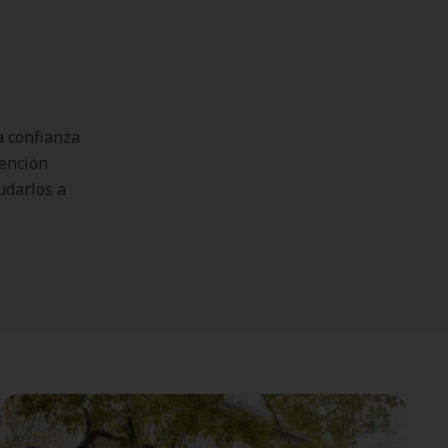
a confianza
tención
udarlos a