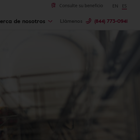
Change langu
Cambiar 
Consulte su beneficio
EN
ES
erca de nosotros
Llámenos
(844) 773-0941