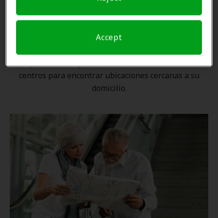
Una ubicación cercana
Accept
Gracias a nuestra
red nacional
, ningún proveedor de
Amplifon está lejos. Utilice nuestro localizador de
centros para encontrar ubicaciones cercanas a su
domicilio.