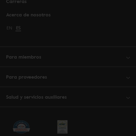
Carreras
Acerca de nosotros
Change language to English
EN
Cambiar idioma a español
ES
Para miembros
Para proveedores
Salud y servicios auxiliares