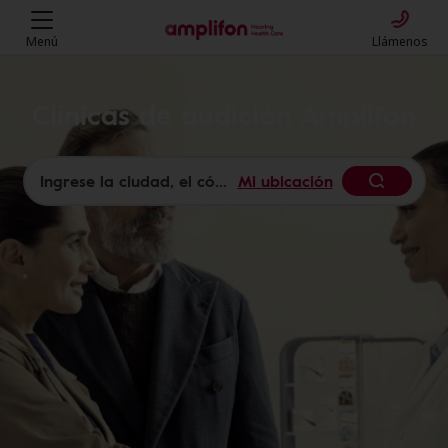
Menú
Llámenos
Clínicas de audición Amplifon
Mi ubicación