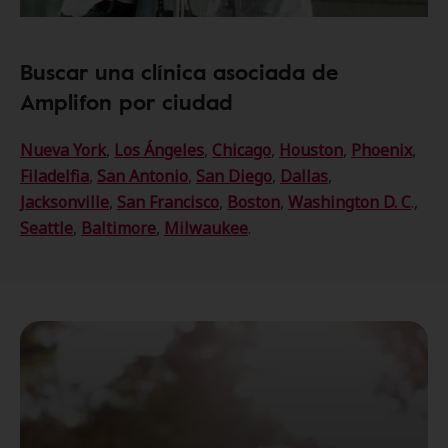
Buscar una clínica asociada de
Amplifon por ciudad
Nueva York
,
Los Ángeles
,
Chicago
,
Houston
,
Phoenix
,
Filadelfia
,
San Antonio
,
San Diego
,
Dallas
,
Jacksonville
,
San Francisco
,
Boston
,
Washington D. C
.,
Seattle
,
Baltimore
,
Milwaukee
.