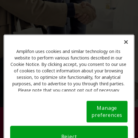
Amplifon uses cookies and similar technology on its
website to perform various functions described in our
Cookie Notice. By clicking accept, you consent to our use
of cookies to collect information about your browsing
session, to optimize site functionality, for analytical
purposes, and to advertise to you through third parties.
Please note that you cannot opt out of necessary
cookies. For more information, please see our Cookie
Notice (link here below). If you are using an opt-out
Manage
preference signal, we will honor that signal.
Cookie
preferences
Busque su centro de atención
Notice
auditiva.
Reject