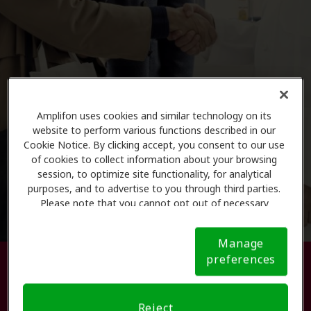
Amplifon uses cookies and similar technology on its
website to perform various functions described in our
Cookie Notice. By clicking accept, you consent to our use
of cookies to collect information about your browsing
session, to optimize site functionality, for analytical
purposes, and to advertise to you through third parties.
Please note that you cannot opt out of necessary
cookies. For more information, please see our Cookie
Notice (link here below). If you are using an opt-out
Manage
preference signal, we will honor that signal.
Cookie
preferences
Busque su centro de atención
Notice
auditiva.
Reject