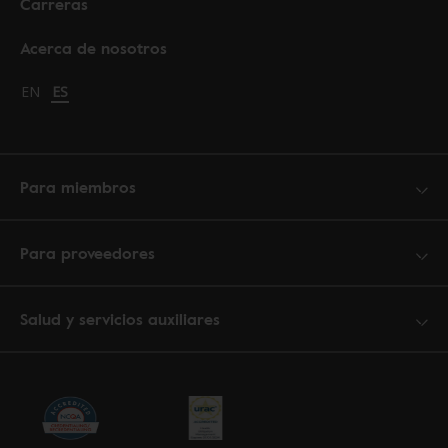
Carreras
Acerca de nosotros
Change language to English
EN
Cambiar idioma a español
ES
Para miembros
Para proveedores
Salud y servicios auxiliares