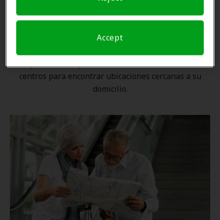
Una ubicación cercana
Accept
Gracias a nuestra
red nacional
, ningún proveedor de
Amplifon está lejos. Utilice nuestro localizador de
centros para encontrar ubicaciones cercanas a su
domicilio.