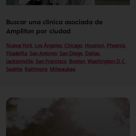
Buscar una clínica asociada de
Amplifon por ciudad
Nueva York
,
Los Ángeles
,
Chicago
,
Houston
,
Phoenix
,
Filadelfia
,
San Antonio
,
San Diego
,
Dallas
,
Jacksonville
,
San Francisco
,
Boston
,
Washington D. C
.,
Seattle
,
Baltimore
,
Milwaukee
.