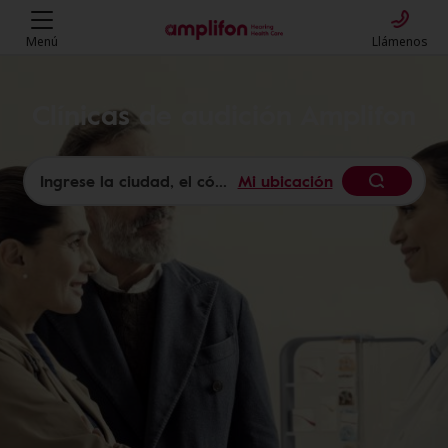
Menú
Llámenos
Clínicas de audición Amplifon
Mi ubicación