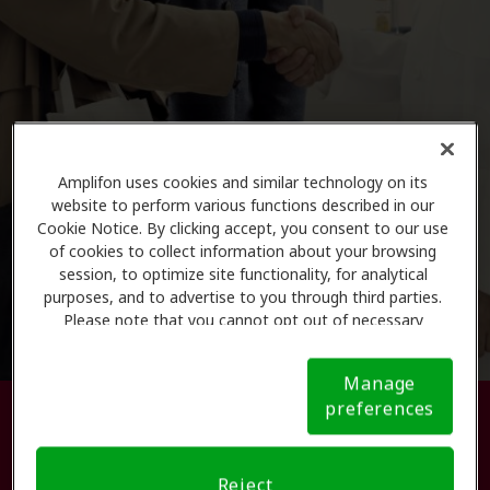
Amplifon uses cookies and similar technology on its
website to perform various functions described in our
Cookie Notice. By clicking accept, you consent to our use
of cookies to collect information about your browsing
session, to optimize site functionality, for analytical
purposes, and to advertise to you through third parties.
Please note that you cannot opt out of necessary
cookies. For more information, please see our Cookie
Notice (link here below). If you are using an opt-out
Manage
preference signal, we will honor that signal.
Cookie
preferences
Busque su centro de atención
Notice
auditiva.
Reject