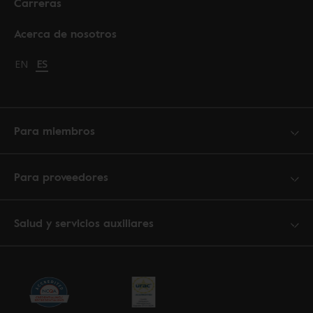
Carreras
Acerca de nosotros
Change language to English
EN
Cambiar idioma a español
ES
Para miembros
Para proveedores
Salud y servicios auxiliares