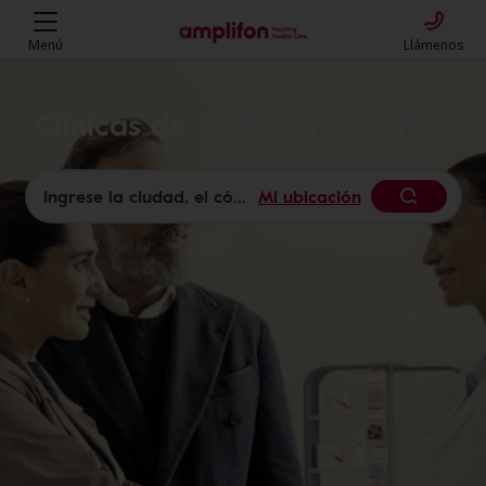
Menú
Llámenos
Clínicas de audición Amplifon
Mi ubicación