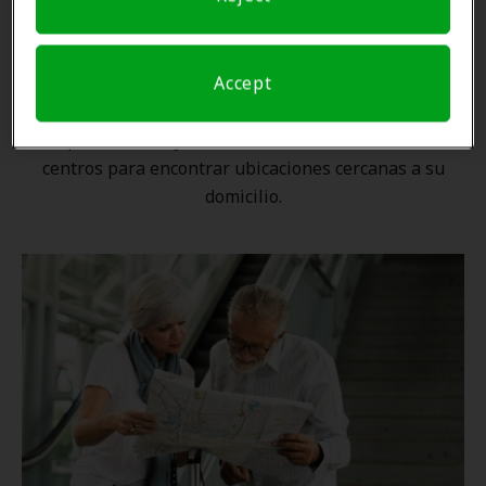
Una ubicación cercana
Accept
Gracias a nuestra
red nacional
, ningún proveedor de
Amplifon está lejos. Utilice nuestro localizador de
centros para encontrar ubicaciones cercanas a su
domicilio.