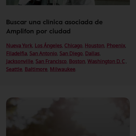
Buscar una clínica asociada de
Amplifon por ciudad
Nueva York
,
Los Ángeles
,
Chicago
,
Houston
,
Phoenix
,
Filadelfia
,
San Antonio
,
San Diego
,
Dallas
,
Jacksonville
,
San Francisco
,
Boston
,
Washington D. C
.,
Seattle
,
Baltimore
,
Milwaukee
.