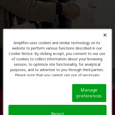
Amplifon uses cookies and similar technology on its
website to perform various functions described in our
Cookie Notice. By clicking accept, you consent to our use
of cookies to collect information about your browsing
session, to optimize site functionality, for analytical
purposes, and to advertise to you through third parties.
Please note that you cannot opt out of necessary
cookies. For more information, please see our Cookie
Notice (link here below). If you are using an opt-out
Manage
preference signal, we will honor that signal.
Cookie
preferences
Busque su centro de atención
Notice
auditiva.
Reject