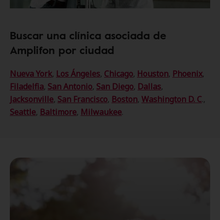
Buscar una clínica asociada de
Amplifon por ciudad
Nueva York
,
Los Ángeles
,
Chicago
,
Houston
,
Phoenix
,
Filadelfia
,
San Antonio
,
San Diego
,
Dallas
,
Jacksonville
,
San Francisco
,
Boston
,
Washington D. C
.,
Seattle
,
Baltimore
,
Milwaukee
.