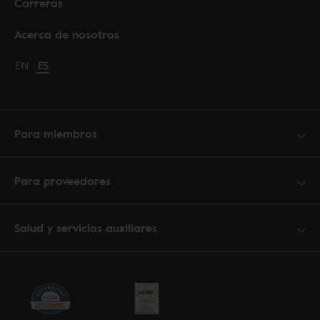
Carreras
Acerca de nosotros
Change language to English
EN
Cambiar idioma a español
ES
Para miembros
Para proveedores
Salud y servicios auxiliares