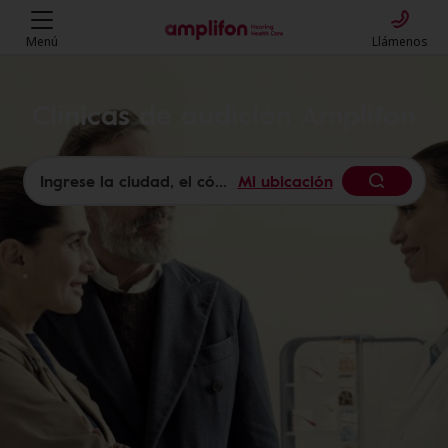
Menú
Llámenos
Clínicas de audición Amplifon
Mi ubicación