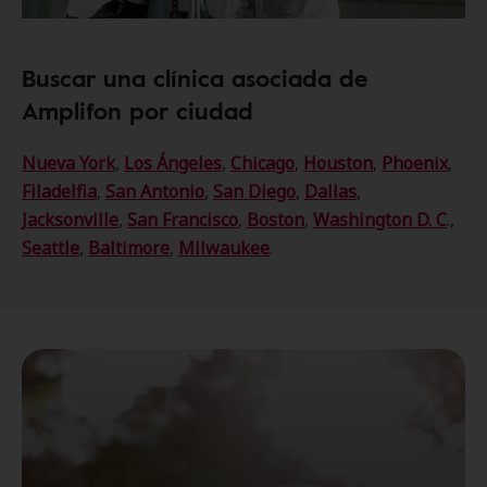
Buscar una clínica asociada de
Amplifon por ciudad
Nueva York
,
Los Ángeles
,
Chicago
,
Houston
,
Phoenix
,
Filadelfia
,
San Antonio
,
San Diego
,
Dallas
,
Jacksonville
,
San Francisco
,
Boston
,
Washington D. C
.,
Seattle
,
Baltimore
,
Milwaukee
.