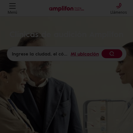
Menú
Llámenos
Clínicas de audición Amplifon
Mi ubicación