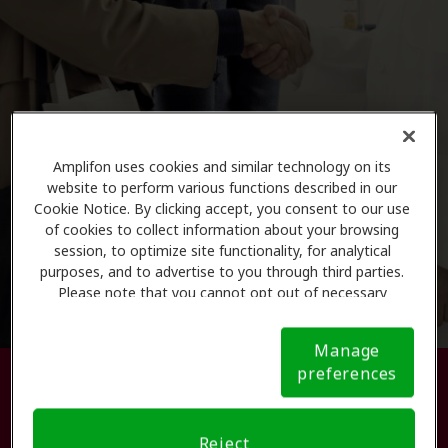
Amplifon uses cookies and similar technology on its
website to perform various functions described in our
Cookie Notice. By clicking accept, you consent to our use
of cookies to collect information about your browsing
session, to optimize site functionality, for analytical
purposes, and to advertise to you through third parties.
Please note that you cannot opt out of necessary
cookies. For more information, please see our Cookie
Notice (link here below). If you are using an opt-out
Manage
preference signal, we will honor that signal.
Cookie
preferences
Busque su centro de atención
Notice
auditiva.
Reject