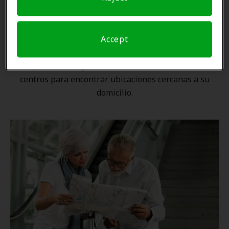
Una ubicación cercana
Accept
Gracias a nuestra
red nacional
, ningún proveedor de
Amplifon está lejos. Utilice nuestro localizador de
centros para encontrar ubicaciones cercanas a su
domicilio.