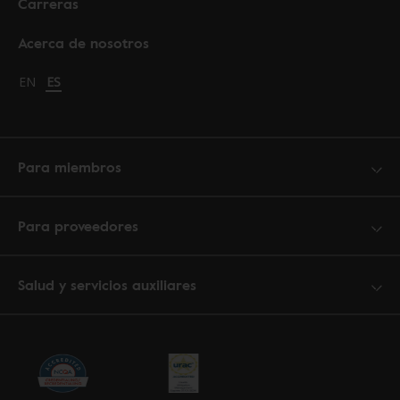
Carreras
Acerca de nosotros
Change language to English
EN
Cambiar idioma a español
ES
Para miembros
Para proveedores
Salud y servicios auxiliares