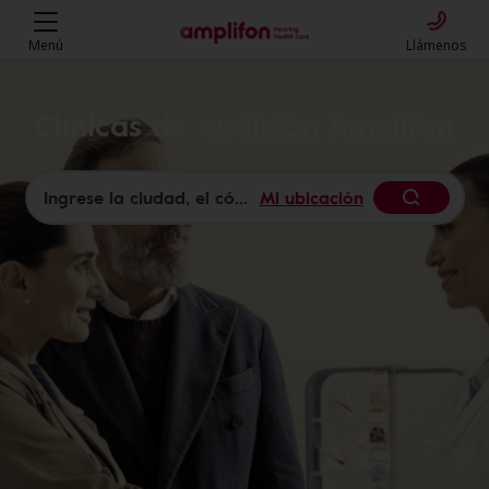
Menú
Llámenos
Clínicas de audición Amplifon
Mi ubicación