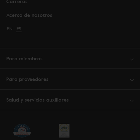
Carreras
Acerca de nosotros
Change language to English
EN
Cambiar idioma a español
ES
Para miembros
Para proveedores
Salud y servicios auxiliares