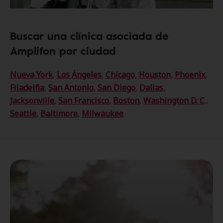
Buscar una clínica asociada de
Amplifon por ciudad
Nueva York
,
Los Ángeles
,
Chicago
,
Houston
,
Phoenix
,
Filadelfia
,
San Antonio
,
San Diego
,
Dallas
,
Jacksonville
,
San Francisco
,
Boston
,
Washington D. C
.,
Seattle
,
Baltimore
,
Milwaukee
.