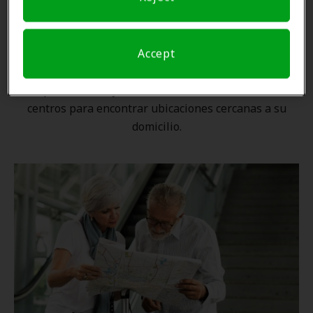
Una ubicación cercana
Accept
Gracias a nuestra
red nacional
, ningún proveedor de
Amplifon está lejos. Utilice nuestro localizador de
centros para encontrar ubicaciones cercanas a su
domicilio.