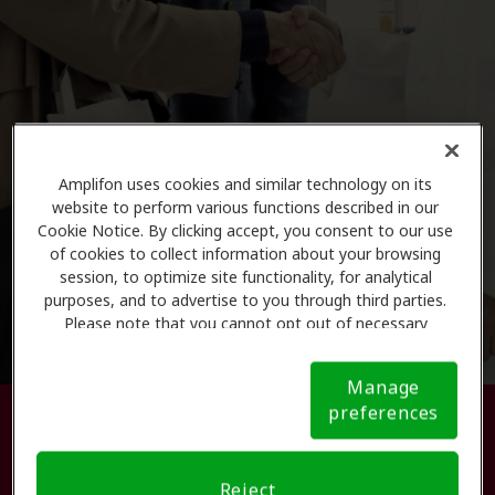
Amplifon uses cookies and similar technology on its
website to perform various functions described in our
Cookie Notice. By clicking accept, you consent to our use
of cookies to collect information about your browsing
session, to optimize site functionality, for analytical
purposes, and to advertise to you through third parties.
Please note that you cannot opt out of necessary
cookies. For more information, please see our Cookie
Notice (link here below). If you are using an opt-out
Manage
preference signal, we will honor that signal.
Cookie
preferences
Busque su centro de atención
Notice
auditiva.
Reject