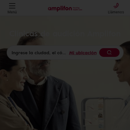
Menú
Llámenos
Clínicas de audición Amplifon
Mi ubicación