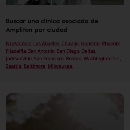
Buscar una clínica asociada de
Amplifon por ciudad
Nueva York
,
Los Ángeles
,
Chicago
,
Houston
,
Phoenix
,
Filadelfia
,
San Antonio
,
San Diego
,
Dallas
,
Jacksonville
,
San Francisco
,
Boston
,
Washington D. C
.,
Seattle
,
Baltimore
,
Milwaukee
.