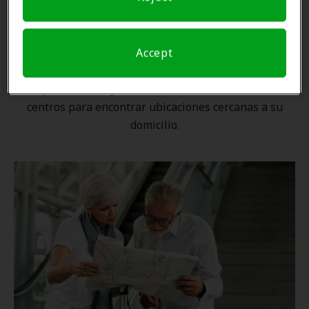
Una ubicación cercana
Accept
Gracias a nuestra
red nacional
, ningún proveedor de
Amplifon está lejos. Utilice nuestro localizador de
centros para encontrar ubicaciones cercanas a su
domicilio.