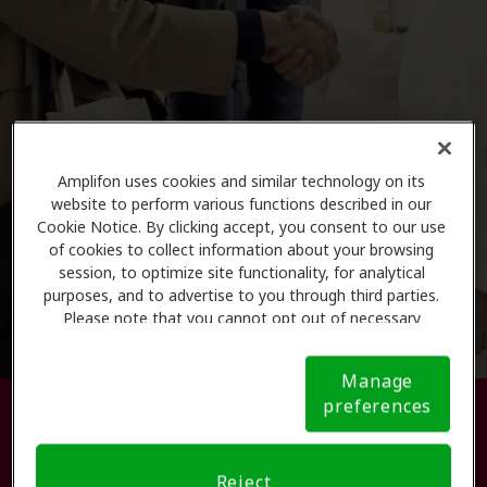
Amplifon uses cookies and similar technology on its
website to perform various functions described in our
Cookie Notice. By clicking accept, you consent to our use
of cookies to collect information about your browsing
session, to optimize site functionality, for analytical
purposes, and to advertise to you through third parties.
Please note that you cannot opt out of necessary
cookies. For more information, please see our Cookie
Notice (link here below). If you are using an opt-out
Manage
preference signal, we will honor that signal.
Cookie
preferences
Busque su centro de atención
Notice
auditiva.
Reject