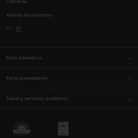
Carreras
Acerca de nosotros
Change language to English
EN
Cambiar idioma a español
ES
Para miembros
Para proveedores
Salud y servicios auxiliares