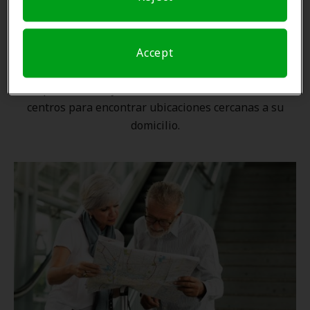
Una ubicación cercana
Accept
Gracias a nuestra
red nacional
, ningún proveedor de
Amplifon está lejos. Utilice nuestro localizador de
centros para encontrar ubicaciones cercanas a su
domicilio.