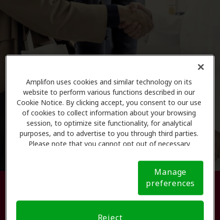
Amplifon uses cookies and similar technology on its
website to perform various functions described in our
Cookie Notice. By clicking accept, you consent to our use
of cookies to collect information about your browsing
session, to optimize site functionality, for analytical
purposes, and to advertise to you through third parties.
Please note that you cannot opt out of necessary
cookies. For more information, please see our Cookie
Notice (link here below). If you are using an opt-out
Manage
preference signal, we will honor that signal.
Cookie
preferences
Busque su centro de atención
Notice
auditiva.
Reject