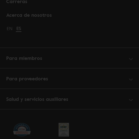
Carreras
Acerca de nosotros
Change language to English
EN
Cambiar idioma a español
ES
Para miembros
Para proveedores
Salud y servicios auxiliares