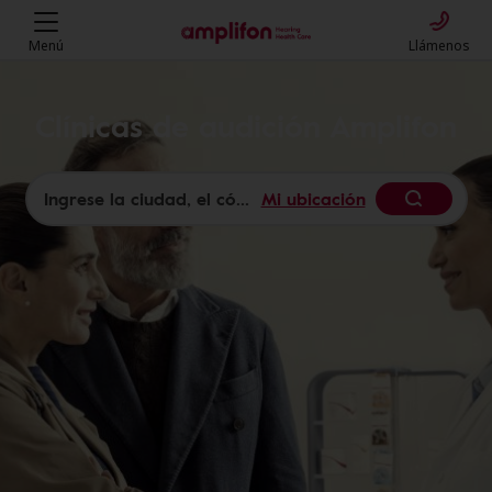
Menú
Llámenos
Clínicas de audición Amplifon
Mi ubicación