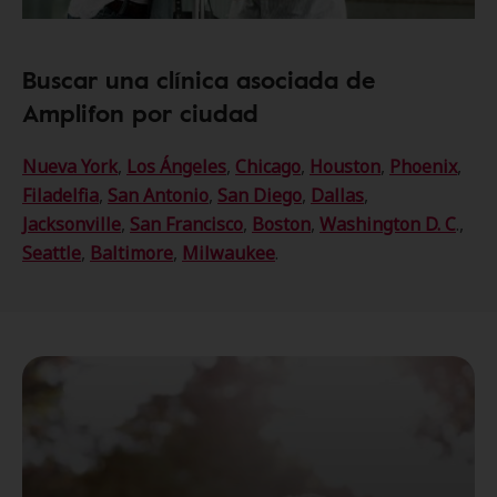
Buscar una clínica asociada de
Amplifon por ciudad
Nueva York
,
Los Ángeles
,
Chicago
,
Houston
,
Phoenix
,
Filadelfia
,
San Antonio
,
San Diego
,
Dallas
,
Jacksonville
,
San Francisco
,
Boston
,
Washington D. C
.,
Seattle
,
Baltimore
,
Milwaukee
.