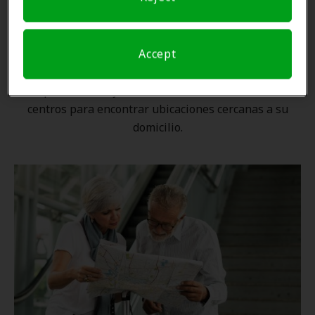
Una ubicación cercana
Accept
Gracias a nuestra
red nacional
, ningún proveedor de
Amplifon está lejos. Utilice nuestro localizador de
centros para encontrar ubicaciones cercanas a su
domicilio.