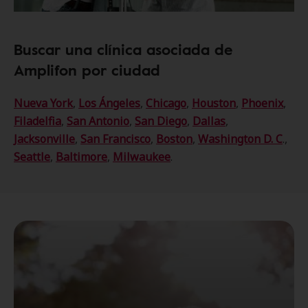
Buscar una clínica asociada de
Amplifon por ciudad
Nueva York
,
Los Ángeles
,
Chicago
,
Houston
,
Phoenix
,
Filadelfia
,
San Antonio
,
San Diego
,
Dallas
,
Jacksonville
,
San Francisco
,
Boston
,
Washington D. C
.,
Seattle
,
Baltimore
,
Milwaukee
.