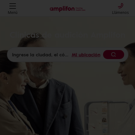
Menú
Llámenos
Clínicas de audición Amplifon
Mi ubicación