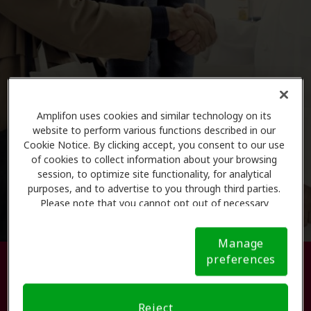
Amplifon uses cookies and similar technology on its
website to perform various functions described in our
Cookie Notice. By clicking accept, you consent to our use
of cookies to collect information about your browsing
session, to optimize site functionality, for analytical
purposes, and to advertise to you through third parties.
Please note that you cannot opt out of necessary
cookies. For more information, please see our Cookie
Notice (link here below). If you are using an opt-out
Manage
preference signal, we will honor that signal.
Cookie
preferences
Busque su centro de atención
Notice
auditiva.
Reject