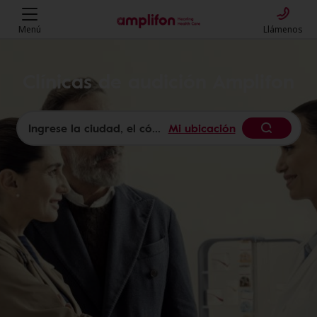
Menú
Llámenos
Clínicas de audición Amplifon
Mi ubicación