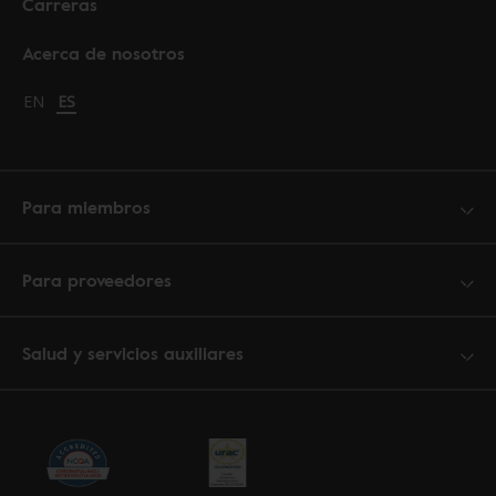
Carreras
Acerca de nosotros
Change language to English
EN
Cambiar idioma a español
ES
Para miembros
Para proveedores
Salud y servicios auxiliares