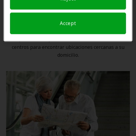
Una ubicación cercana
Accept
Gracias a nuestra
red nacional
, ningún proveedor de
Amplifon está lejos. Utilice nuestro localizador de
centros para encontrar ubicaciones cercanas a su
domicilio.