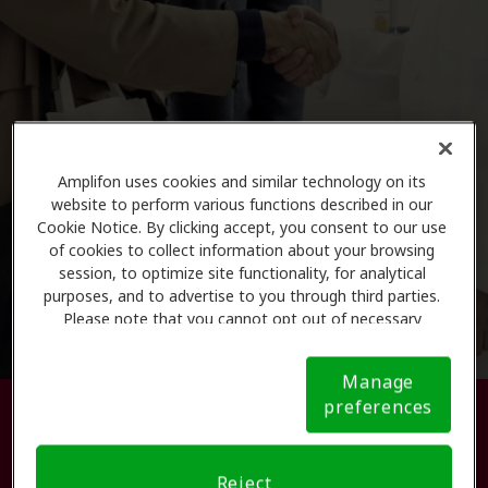
Amplifon uses cookies and similar technology on its
website to perform various functions described in our
Cookie Notice. By clicking accept, you consent to our use
of cookies to collect information about your browsing
session, to optimize site functionality, for analytical
purposes, and to advertise to you through third parties.
Please note that you cannot opt out of necessary
cookies. For more information, please see our Cookie
Notice (link here below). If you are using an opt-out
Manage
preference signal, we will honor that signal.
Cookie
preferences
Busque su centro de atención
Notice
auditiva.
Reject