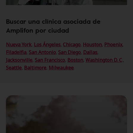
Buscar una clínica asociada de
Amplifon por ciudad
Nueva York
,
Los Ángeles
,
Chicago
,
Houston
,
Phoenix
,
Filadelfia
,
San Antonio
,
San Diego
,
Dallas
,
Jacksonville
,
San Francisco
,
Boston
,
Washington D. C
.,
Seattle
,
Baltimore
,
Milwaukee
.