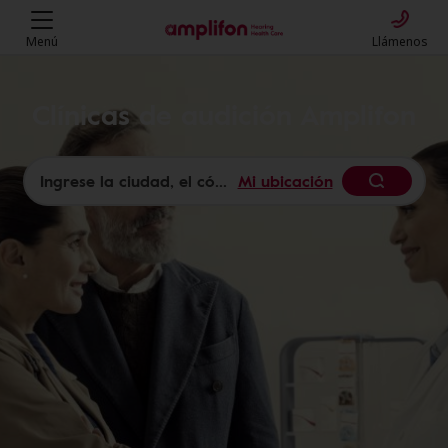
Menú
Llámenos
Clínicas de audición Amplifon
Mi ubicación