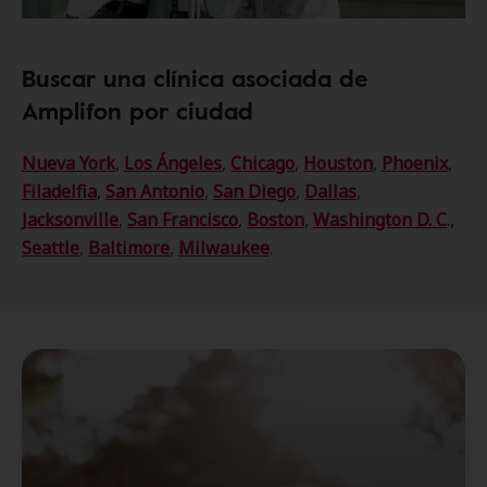
Buscar una clínica asociada de
Amplifon por ciudad
Nueva York
,
Los Ángeles
,
Chicago
,
Houston
,
Phoenix
,
Filadelfia
,
San Antonio
,
San Diego
,
Dallas
,
Jacksonville
,
San Francisco
,
Boston
,
Washington D. C
.,
Seattle
,
Baltimore
,
Milwaukee
.