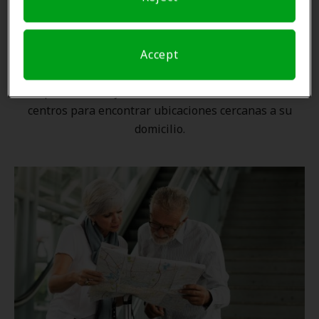
Una ubicación cercana
Accept
Gracias a nuestra
red nacional
, ningún proveedor de
Amplifon está lejos. Utilice nuestro localizador de
centros para encontrar ubicaciones cercanas a su
domicilio.