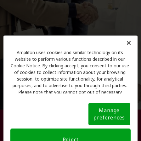
Amplifon uses cookies and similar technology on its
website to perform various functions described in our
Cookie Notice. By clicking accept, you consent to our use
of cookies to collect information about your browsing
session, to optimize site functionality, for analytical
purposes, and to advertise to you through third parties.
Please note that you cannot opt out of necessary
cookies. For more information, please see our Cookie
Notice (link here below). If you are using an opt-out
Manage
preference signal, we will honor that signal.
Cookie
preferences
Busque su centro de atención
Notice
auditiva.
Reject