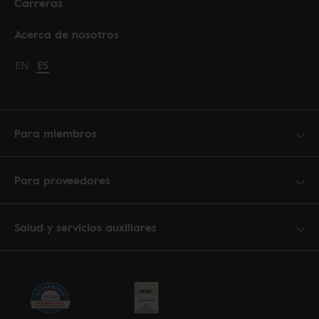
Carreras
Acerca de nosotros
Change language to English
EN
Cambiar idioma a español
ES
Para miembros
Para proveedores
Salud y servicios auxiliares