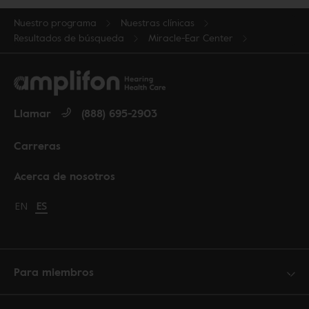
Nuestro programa
Nuestras clínicas
Resultados de búsqueda
Miracle-Ear Center
Llamar
(888) 695-2903
Carreras
Acerca de nosotros
Change language to English
EN
Cambiar idioma a español
ES
Para miembros