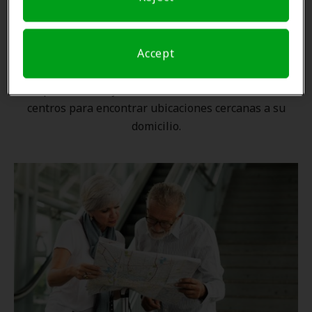
Una ubicación cercana
Accept
Gracias a nuestra
red nacional
, ningún proveedor de
Amplifon está lejos. Utilice nuestro localizador de
centros para encontrar ubicaciones cercanas a su
domicilio.