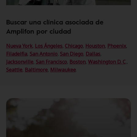
Buscar una clínica asociada de
Amplifon por ciudad
Nueva York
,
Los Ángeles
,
Chicago
,
Houston
,
Phoenix
,
Filadelfia
,
San Antonio
,
San Diego
,
Dallas
,
Jacksonville
,
San Francisco
,
Boston
,
Washington D. C
.,
Seattle
,
Baltimore
,
Milwaukee
.