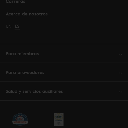
Carreras
Acerca de nosotros
Change language to English
EN
Cambiar idioma a español
ES
Para miembros
Para proveedores
Salud y servicios auxiliares