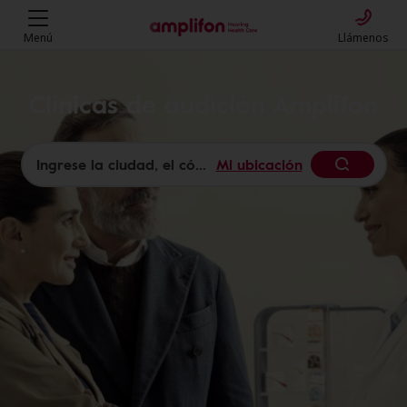
Menú
Llámenos
Clínicas de audición Amplifon
Mi ubicación