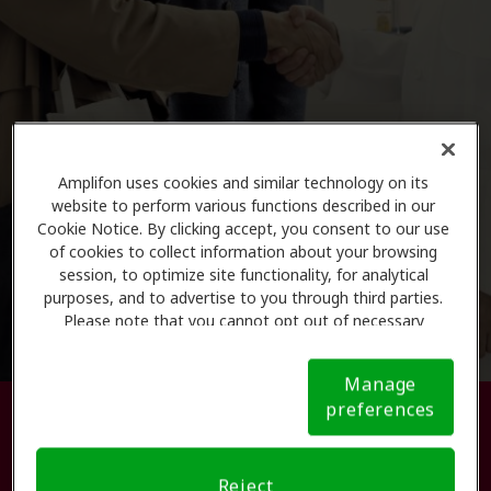
Amplifon uses cookies and similar technology on its
website to perform various functions described in our
Cookie Notice. By clicking accept, you consent to our use
of cookies to collect information about your browsing
session, to optimize site functionality, for analytical
purposes, and to advertise to you through third parties.
Please note that you cannot opt out of necessary
cookies. For more information, please see our Cookie
Notice (link here below). If you are using an opt-out
Manage
preference signal, we will honor that signal.
Cookie
preferences
Busque su centro de atención
Notice
auditiva.
Reject