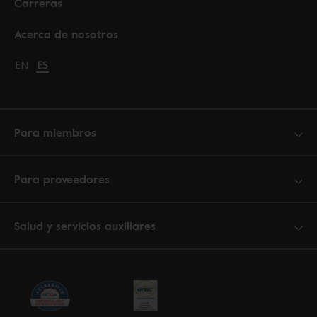
Carreras
Acerca de nosotros
Change language to English
EN
Cambiar idioma a español
ES
Para miembros
Para proveedores
Salud y servicios auxiliares