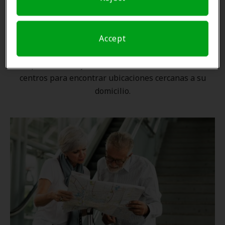
Una ubicación cercana
Accept
Gracias a nuestra
red nacional
, ningún proveedor de
Amplifon está lejos. Utilice nuestro localizador de
centros para encontrar ubicaciones cercanas a su
domicilio.