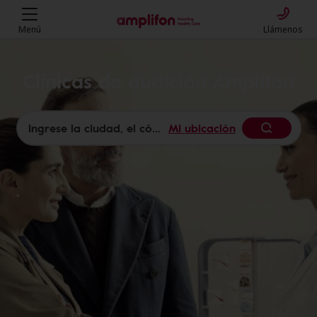
Menú
Llámenos
Clínicas de audición Amplifon
Mi ubicación