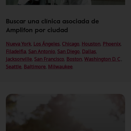
Buscar una clínica asociada de
Amplifon por ciudad
Nueva York
,
Los Ángeles
,
Chicago
,
Houston
,
Phoenix
,
Filadelfia
,
San Antonio
,
San Diego
,
Dallas
,
Jacksonville
,
San Francisco
,
Boston
,
Washington D. C
.,
Seattle
,
Baltimore
,
Milwaukee
.