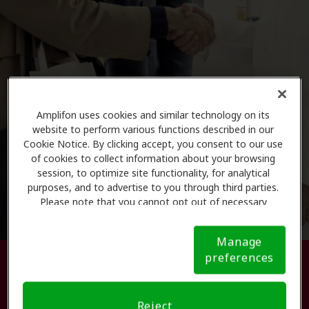
Amplifon uses cookies and similar technology on its
website to perform various functions described in our
Cookie Notice. By clicking accept, you consent to our use
of cookies to collect information about your browsing
session, to optimize site functionality, for analytical
purposes, and to advertise to you through third parties.
Please note that you cannot opt out of necessary
cookies. For more information, please see our Cookie
Notice (link here below). If you are using an opt-out
Manage
preference signal, we will honor that signal.
Cookie
preferences
Busque su centro de atención
Notice
auditiva.
Reject