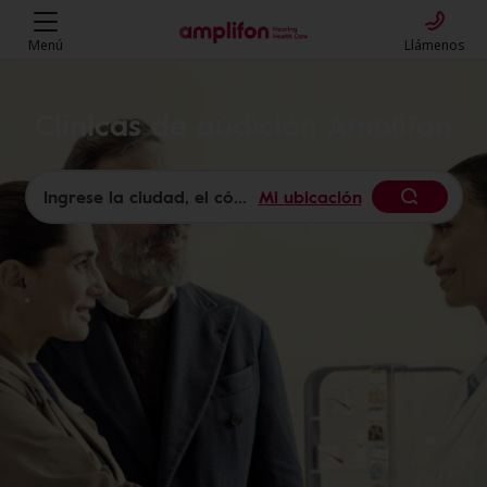
Menú
Llámenos
Clínicas de audición Amplifon
Mi ubicación