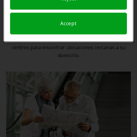
Una ubicación cercana
Accept
Gracias a nuestra
red nacional
, ningún proveedor de
Amplifon está lejos. Utilice nuestro localizador de
centros para encontrar ubicaciones cercanas a su
domicilio.