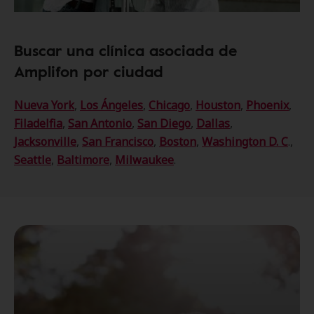
Buscar una clínica asociada de
Amplifon por ciudad
Nueva York
,
Los Ángeles
,
Chicago
,
Houston
,
Phoenix
,
Filadelfia
,
San Antonio
,
San Diego
,
Dallas
,
Jacksonville
,
San Francisco
,
Boston
,
Washington D. C
.,
Seattle
,
Baltimore
,
Milwaukee
.