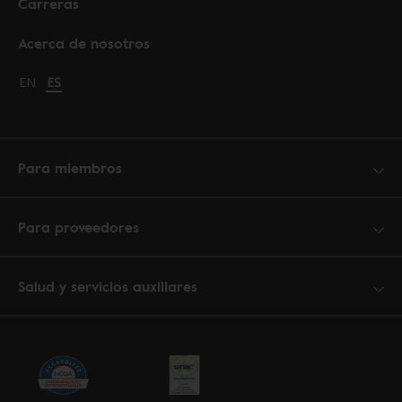
Carreras
Acerca de nosotros
Change language to English
EN
Cambiar idioma a español
ES
Para miembros
Para proveedores
Salud y servicios auxiliares