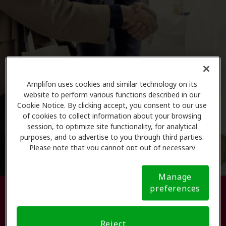
Amplifon uses cookies and similar technology on its
website to perform various functions described in our
Cookie Notice. By clicking accept, you consent to our use
of cookies to collect information about your browsing
session, to optimize site functionality, for analytical
purposes, and to advertise to you through third parties.
Please note that you cannot opt out of necessary
cookies. For more information, please see our Cookie
Notice (link here below). If you are using an opt-out
Manage
preference signal, we will honor that signal.
Cookie
preferences
Busque su centro de atención
Notice
auditiva.
Reject