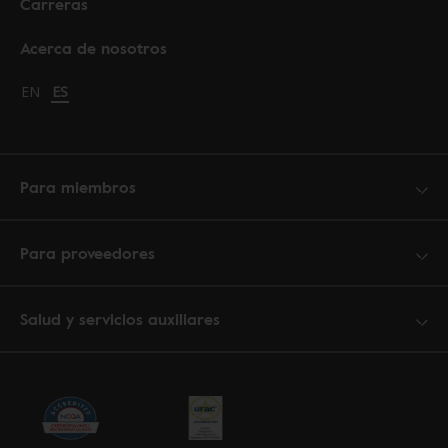
Carreras
Acerca de nosotros
Change language to English
EN
Cambiar idioma a español
ES
Para miembros
Para proveedores
Salud y servicios auxiliares