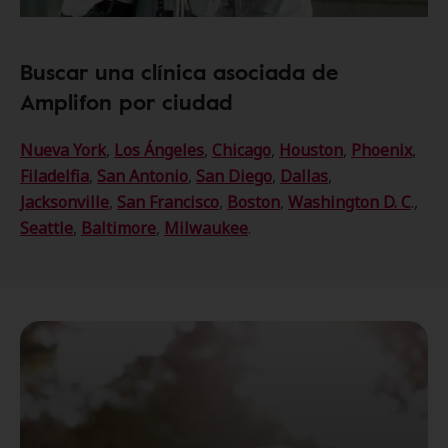
Buscar una clínica asociada de
Amplifon por ciudad
Nueva York
,
Los Ángeles
,
Chicago
,
Houston
,
Phoenix
,
Filadelfia
,
San Antonio
,
San Diego
,
Dallas
,
Jacksonville
,
San Francisco
,
Boston
,
Washington D. C
.,
Seattle
,
Baltimore
,
Milwaukee
.