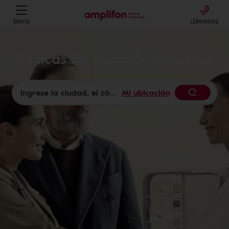
Menú
Llámenos
Clínicas de audición Amplifon
Mi ubicación