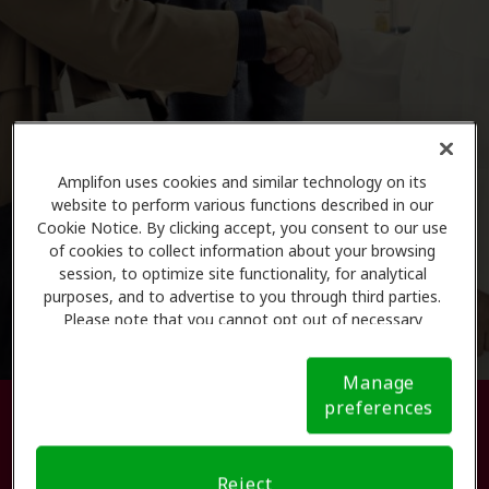
Amplifon uses cookies and similar technology on its
website to perform various functions described in our
Cookie Notice. By clicking accept, you consent to our use
of cookies to collect information about your browsing
session, to optimize site functionality, for analytical
purposes, and to advertise to you through third parties.
Please note that you cannot opt out of necessary
cookies. For more information, please see our Cookie
Notice (link here below). If you are using an opt-out
Manage
preference signal, we will honor that signal.
Cookie
preferences
Busque su centro de atención
Notice
auditiva.
Reject