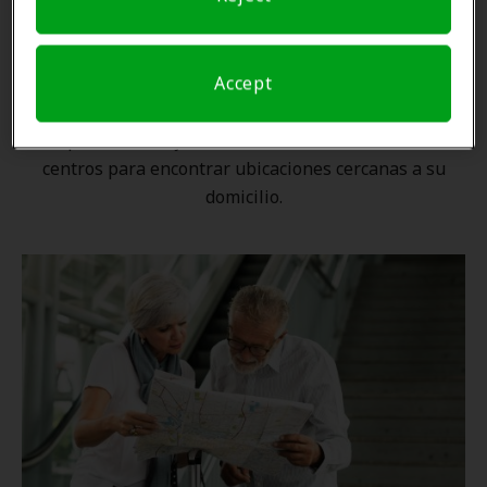
Una ubicación cercana
Accept
Gracias a nuestra
red nacional
, ningún proveedor de
Amplifon está lejos. Utilice nuestro localizador de
centros para encontrar ubicaciones cercanas a su
domicilio.