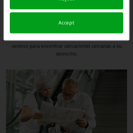
Una ubicación cercana
Accept
Gracias a nuestra
red nacional
, ningún proveedor de
Amplifon está lejos. Utilice nuestro localizador de
centros para encontrar ubicaciones cercanas a su
domicilio.