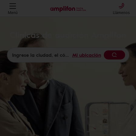
Menú
Llámenos
Clínicas de audición Amplifon
Mi ubicación