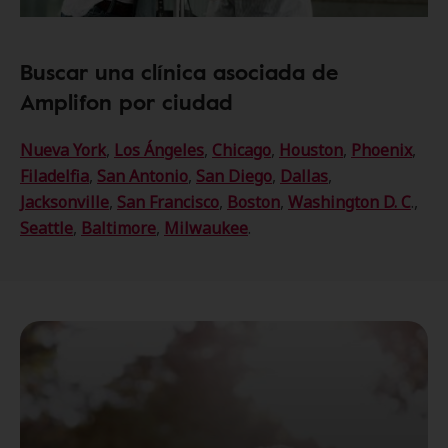
Buscar una clínica asociada de
Amplifon por ciudad
Nueva York
,
Los Ángeles
,
Chicago
,
Houston
,
Phoenix
,
Filadelfia
,
San Antonio
,
San Diego
,
Dallas
,
Jacksonville
,
San Francisco
,
Boston
,
Washington D. C
.,
Seattle
,
Baltimore
,
Milwaukee
.