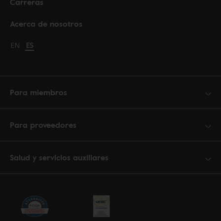
Carreras
Acerca de nosotros
Change language to English
EN
Cambiar idioma a español
ES
Para miembros
Para proveedores
Salud y servicios auxiliares