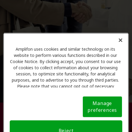
Amplifon uses cookies and similar technology on its
website to perform various functions described in our
Cookie Notice. By clicking accept, you consent to our use
of cookies to collect information about your browsing
session, to optimize site functionality, for analytical
purposes, and to advertise to you through third parties.
Please note that you cannot opt out of necessary
cookies. For more information, please see our Cookie
Notice (link here below). If you are using an opt-out
Manage
preference signal, we will honor that signal.
Cookie
preferences
Busque su centro de atención
Notice
auditiva.
Reject