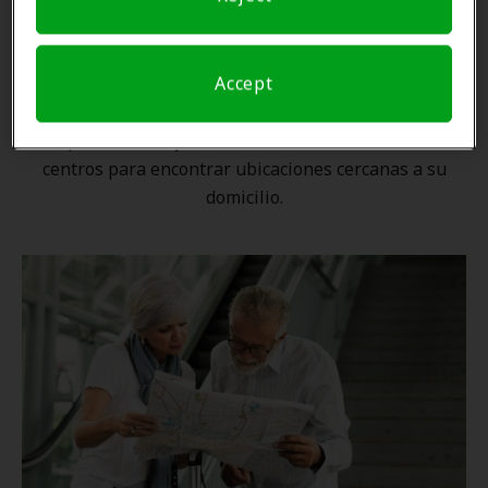
Una ubicación cercana
Accept
Gracias a nuestra
red nacional
, ningún proveedor de
Amplifon está lejos. Utilice nuestro localizador de
centros para encontrar ubicaciones cercanas a su
domicilio.