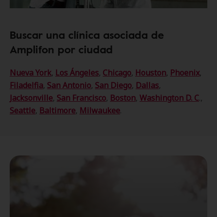
Buscar una clínica asociada de
Amplifon por ciudad
Nueva York
,
Los Ángeles
,
Chicago
,
Houston
,
Phoenix
,
Filadelfia
,
San Antonio
,
San Diego
,
Dallas
,
Jacksonville
,
San Francisco
,
Boston
,
Washington D. C
.,
Seattle
,
Baltimore
,
Milwaukee
.