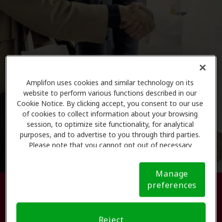
Amplifon uses cookies and similar technology on its
website to perform various functions described in our
Cookie Notice. By clicking accept, you consent to our use
of cookies to collect information about your browsing
session, to optimize site functionality, for analytical
purposes, and to advertise to you through third parties.
Please note that you cannot opt out of necessary
cookies. For more information, please see our Cookie
Notice (link here below). If you are using an opt-out
Manage
preference signal, we will honor that signal.
Cookie
preferences
Busque su centro de atención
Notice
auditiva.
Reject