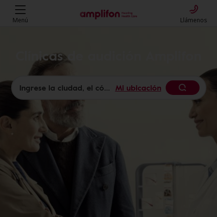
Menú
Llámenos
Clínicas de audición Amplifon
Mi ubicación