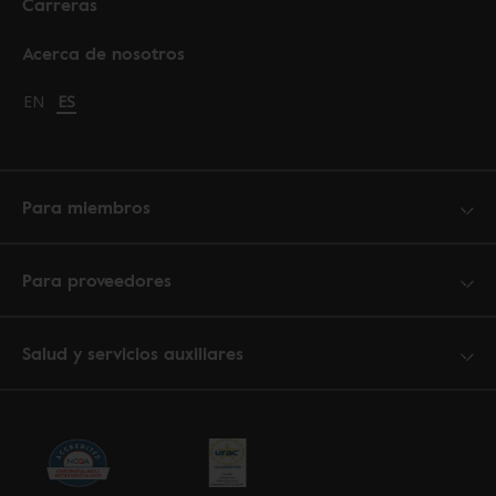
Carreras
Acerca de nosotros
Change language to English
EN
Cambiar idioma a español
ES
Para miembros
Para proveedores
Salud y servicios auxiliares