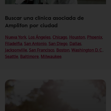
Buscar una clínica asociada de
Amplifon por ciudad
Nueva York
,
Los Ángeles
,
Chicago
,
Houston
,
Phoenix
,
Filadelfia
,
San Antonio
,
San Diego
,
Dallas
,
Jacksonville
,
San Francisco
,
Boston
,
Washington D. C
.,
Seattle
,
Baltimore
,
Milwaukee
.