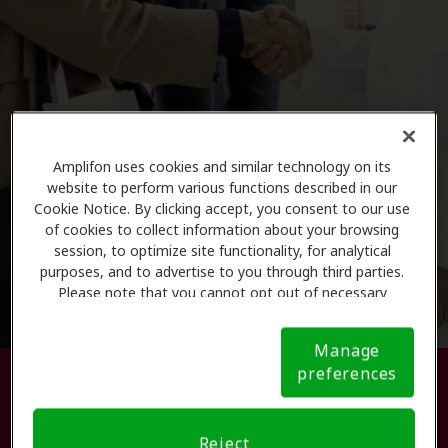
Amplifon uses cookies and similar technology on its
website to perform various functions described in our
Cookie Notice. By clicking accept, you consent to our use
of cookies to collect information about your browsing
session, to optimize site functionality, for analytical
purposes, and to advertise to you through third parties.
Please note that you cannot opt out of necessary
cookies. For more information, please see our Cookie
Notice (link here below). If you are using an opt-out
Manage
preference signal, we will honor that signal.
Cookie
preferences
Busque su centro de atención
Notice
auditiva.
Reject