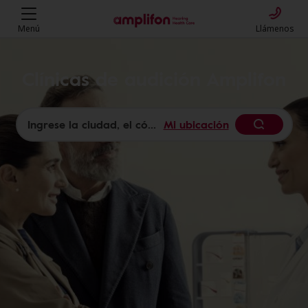
Menú
Llámenos
Clínicas de audición Amplifon
Mi ubicación