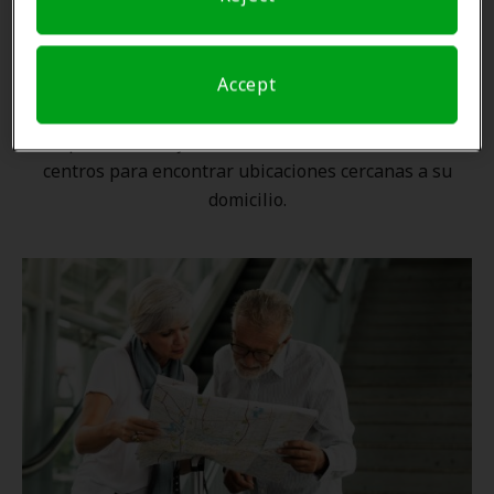
Una ubicación cercana
Accept
Gracias a nuestra
red nacional
, ningún proveedor de
Amplifon está lejos. Utilice nuestro localizador de
centros para encontrar ubicaciones cercanas a su
domicilio.