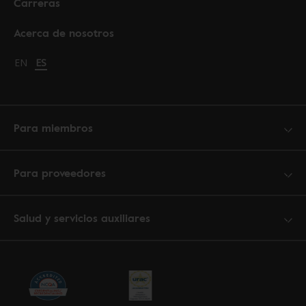
Carreras
Acerca de nosotros
Change language to English
EN
Cambiar idioma a español
ES
Para miembros
Para proveedores
Salud y servicios auxiliares