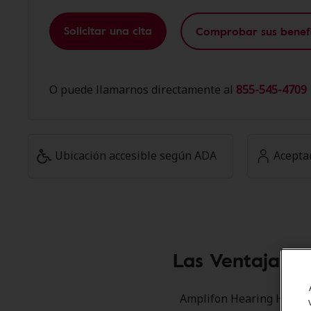
Solicitar una cita
Comprobar sus benefi
O puede llamarnos directamente al
855-545-4709 
Ubicación accesible según ADA
Acepta
Las Ventajas d
Amplifon Hearing Health 