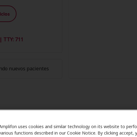
cios
| TTY: 711
ndo nuevos pacientes
e los Miembros de Amplifon en H
Amplifon uses cookies and similar technology on its website to perf
Care se asocia con muchos planes de beneficios y clínica
various functions described in our Cookie Notice. By clicking accept, 