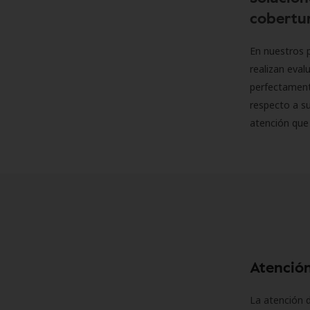
cobertur
En nuestros p
realizan eva
perfectamente
respecto a su
atención que
Atención
La atención d