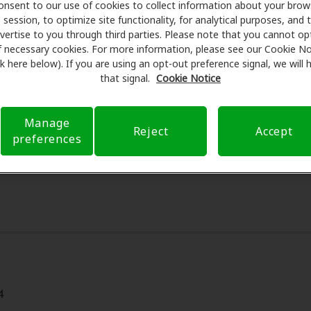
s especiales en audífonos y atención auditiva. Nuestros pro
onsent to our use of cookies to collect information about your brow
session, to optimize site functionality, for analytical purposes, and 
ámenes con profesionales licenciados para evaluaciones, pr
vertise to you through third parties. Please note that you cannot op
nsulta en HearUSA, Amplifon Hearing Health Care se encarga d
f necessary cookies. For more information, please see our Cookie No
stos de bolsillo y de presentar una derivación. Nuestro obj
ink here below). If you are using an opt-out preference signal, we will
ión auditiva y liberarlo de preocupaciones con nuestro apoy
that signal.
Cookie Notice
l seguro y con opciones de pago flexibles cuando están disp
Manage
Reject
Accept
preferences
4