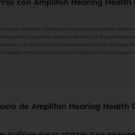
ros con Amplifon Hearing Health
socia con clínicas de confianza de todo el país para ofrecer ahorros 
s en audífonos y servicios auditivos. Ahorre un 70 % en promedio c
inoristas, más otros beneficios potenciales a través de su seguro de
l empleador. Mencione su beneficio de Amplifon en la consulta para 
socio de Amplifon Hearing Health 
es auditivas que se adaptan a sus necesida