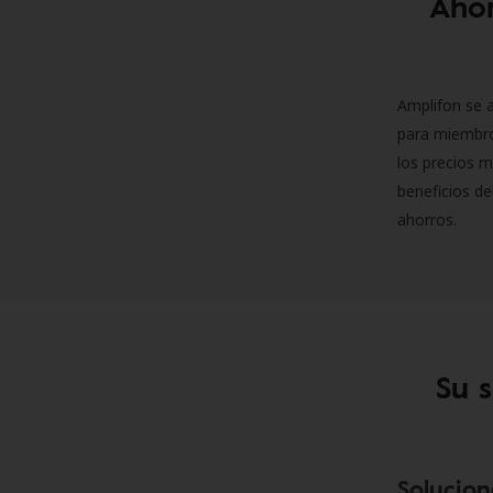
Ahor
Amplifon se a
para miembro
los precios m
beneficios de
ahorros.
Su 
Solucion