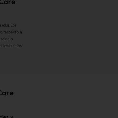
 Care
exclusivos
on respecto a
 salud o
maximizar los
Care
des y