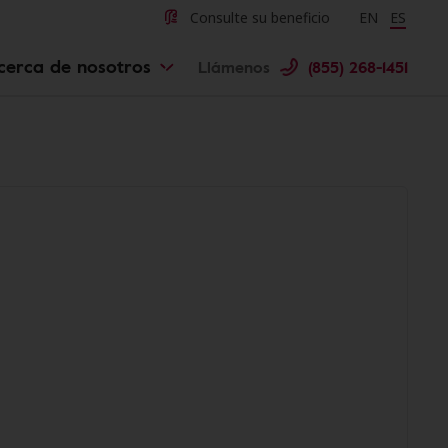
Consulte su beneficio
Change langu
EN
Cambiar 
ES
cerca de nosotros
Llámenos
(855) 268-1451