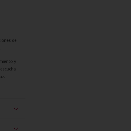
ciones de
s.
miento y
e escucha
az.