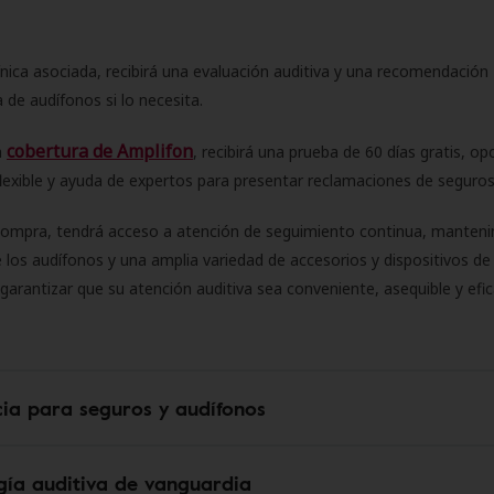
ínica asociada, recibirá una evaluación auditiva y una recomendación
 de audífonos si lo necesita.
cobertura de Amplifon
a
, recibirá una prueba de 60 días gratis, op
flexible y ayuda de expertos para presentar reclamaciones de seguro
compra, tendrá acceso a atención de seguimiento continua, manteni
 los audífonos y una amplia variedad de accesorios y dispositivos d
 garantizar que su atención auditiva sea conveniente, asequible y efic
cia para seguros y audífonos
gía auditiva de vanguardia