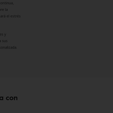
continua,
re la
ará el estrés
es y
a sus
sonalizada.
a con