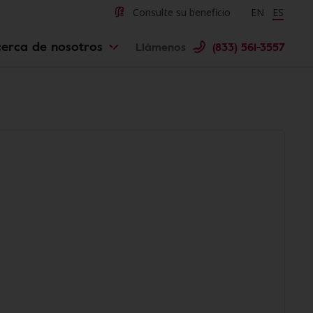
Consulte su beneficio
Change langu
EN
Cambiar 
ES
erca de nosotros
Llámenos
(833) 561-3557