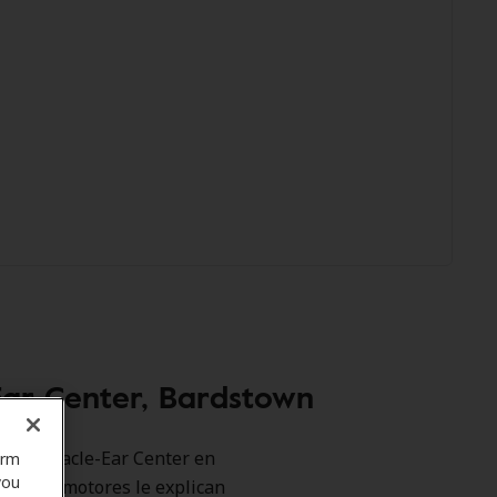
Ear Center, Bardstown
como Miracle-Ear Center en
orm
you
tros promotores le explican