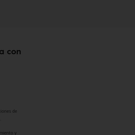
a con
ciones de
s.
miento y