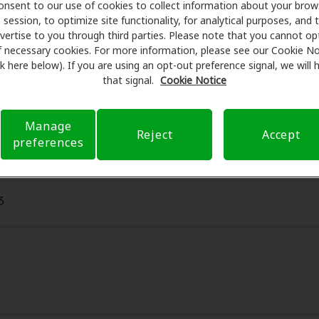
onsent to our use of cookies to collect information about your brow
man exámenes con profesionales licenciados para evaluacio
session, to optimize site functionality, for analytical purposes, and 
tes de su consulta en Miracle-Ear Center, Amplifon Hearing H
vertise to you through third parties. Please note that you cannot op
eguro para reducir sus gastos de bolsillo y de presentar una 
f necessary cookies. For more information, please see our Cookie No
ink here below). If you are using an opt-out preference signal, we will
xperiencia de atención auditiva y liberarlo de preocupacion
that signal.
Cookie Notice
 sobre el seguro y con opciones de pago flexibles cuando es
Manage
Reject
Accept
preferences
3