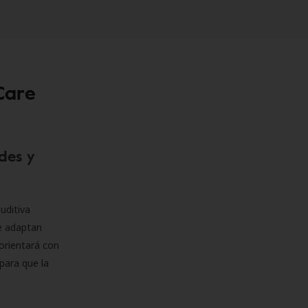
Care
des y
uditiva
se adaptan
orientará con
para que la