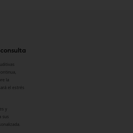
 consulta
uditivas
continua,
re la
ará el estrés
es y
a sus
sonalizada.