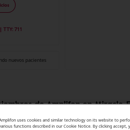
cios
| TTY: 711
ndo nuevos pacientes
Miembros de Amplifon en Miracle-
are se asocia con muchos planes de beneficios y clínicas 
Amplifon uses cookies and similar technology on its website to perf
various functions described in our Cookie Notice. By clicking accept, 
cuentos especiales en audífonos y atención auditiva. Nues