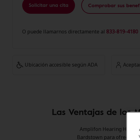
Solicitar una cita
Comprobar sus benefi
O puede llamarnos directamente al
833-819-4180 
Ubicación accesible según ADA
Acepta
Las Ventajas de los 
Amplifon Hearing Health C
Bardstown para ofrecer des