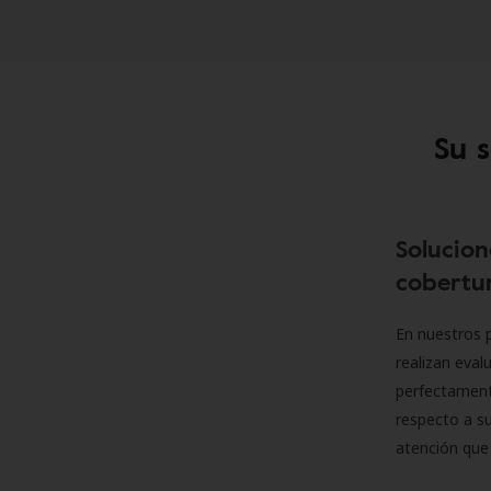
Su 
Solucion
cobertur
En nuestros p
realizan eva
perfectamente
respecto a su
atención que