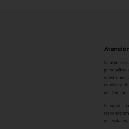
Atención
La atención d
personalizad
nuestro equip
cobertura de 
de lidiar con
Luego de su 
responderemo
necesidades. 