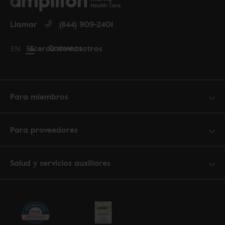
Llamar
(844) 909-2401
Carreras
Acerca de nosotros
Change language to English
EN
Cambiar idioma a español
ES
Para miembros
Para proveedores
Salud y servicios auxiliares