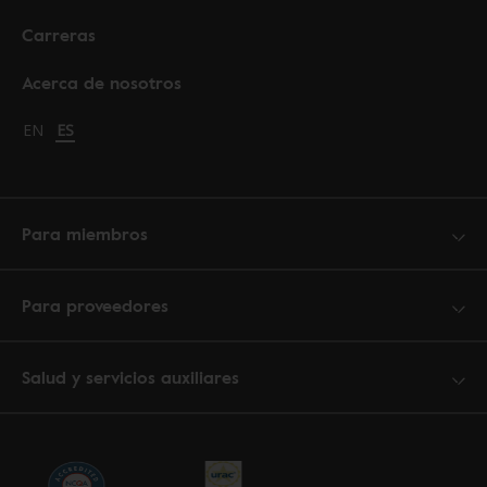
Carreras
Acerca de nosotros
Change language to English
EN
Cambiar idioma a español
ES
Para miembros
Para proveedores
Salud y servicios auxiliares