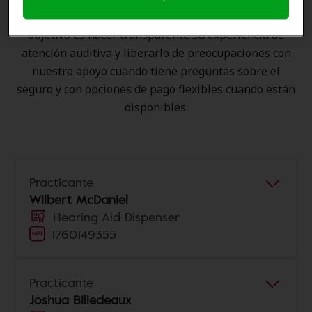
bolsillo y de presentar una derivación. Nuestro
objetivo es hacer transparente su experiencia de
atención auditiva y liberarlo de preocupaciones con
nuestro apoyo cuando tiene preguntas sobre el
seguro y con opciones de pago flexibles cuando están
disponibles.
Practicante
Wilbert McDaniel
Hearing Aid Dispenser
1760149355
Practicante
Joshua Billedeaux