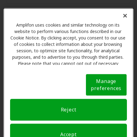
Amplifon uses cookies and similar technology on its
Las Ventajas de los Miembros
website to perform various functions described in our
de Amplifon en Miracle-Ear
Cookie Notice. By clicking accept, you consent to our use
Center, Baton Rouge
of cookies to collect information about your browsing
session, to optimize site functionality, for analytical
purposes, and to advertise to you through third parties.
Please note that you cannot opt out of necessary
Amplifon Hearing Health Care se asocia con muchos
cookies. For more information, please see our Cookie
planes de beneficios y clínicas como Miracle-Ear
Notice (link here below). If you are using an opt-out
Center en Baton Rouge para ofrecer descuentos
Manage
preference signal, we will honor that signal.
Cookie
preferences
especiales en audífonos y atención auditiva. Nuestros
Notice
promotores le explican sus beneficios y programan
exámenes con profesionales licenciados para
Reject
evaluaciones, pruebas de ajuste y atención al cliente.
Antes de su consulta en Miracle-Ear Center, Amplifon
Hearing Health Care se encarga de verificar su
Accept
cobertura de seguro para reducir sus gastos de