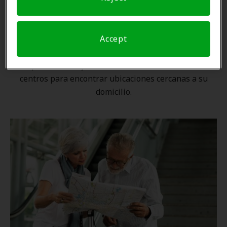
Una ubicación cercana
Accept
Gracias a nuestra
red nacional
, ningún proveedor de
Amplifon está lejos. Utilice nuestro localizador de
centros para encontrar ubicaciones cercanas a su
domicilio.