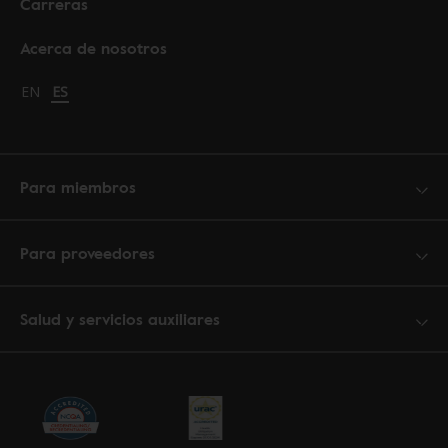
Carreras
Acerca de nosotros
Change language to English
EN
Cambiar idioma a español
ES
Para miembros
Para proveedores
Salud y servicios auxiliares