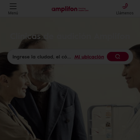
Menú
Llámenos
Clínicas de audición Amplifon
Mi ubicación