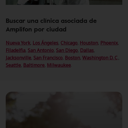
Buscar una clínica asociada de
Amplifon por ciudad
Nueva York
,
Los Ángeles
,
Chicago
,
Houston
,
Phoenix
,
Filadelfia
,
San Antonio
,
San Diego
,
Dallas
,
Jacksonville
,
San Francisco
,
Boston
,
Washington D. C
.,
Seattle
,
Baltimore
,
Milwaukee
.