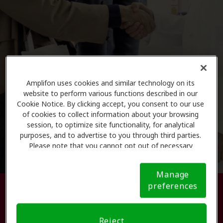
Amplifon uses cookies and similar technology on its
website to perform various functions described in our
Cookie Notice. By clicking accept, you consent to our use
of cookies to collect information about your browsing
session, to optimize site functionality, for analytical
purposes, and to advertise to you through third parties.
Please note that you cannot opt out of necessary
cookies. For more information, please see our Cookie
Notice (link here below). If you are using an opt-out
Manage
preference signal, we will honor that signal.
Cookie
preferences
Busque su centro de atención
Notice
auditiva.
Reject