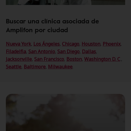
Buscar una clínica asociada de
Amplifon por ciudad
Nueva York
,
Los Ángeles
,
Chicago
,
Houston
,
Phoenix
,
Filadelfia
,
San Antonio
,
San Diego
,
Dallas
,
Jacksonville
,
San Francisco
,
Boston
,
Washington D. C
.,
Seattle
,
Baltimore
,
Milwaukee
.