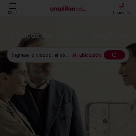
Menú
Llámenos
Clínicas de audición Amplifon
Mi ubicación