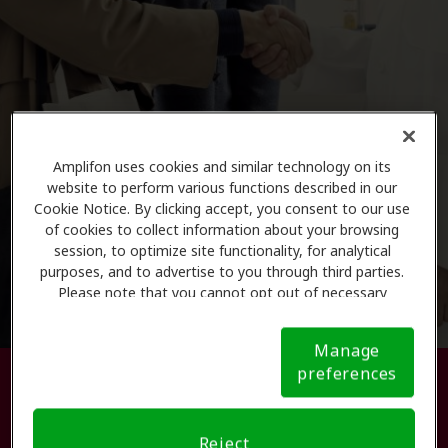
Amplifon uses cookies and similar technology on its
website to perform various functions described in our
Cookie Notice. By clicking accept, you consent to our use
of cookies to collect information about your browsing
session, to optimize site functionality, for analytical
purposes, and to advertise to you through third parties.
Please note that you cannot opt out of necessary
cookies. For more information, please see our Cookie
Notice (link here below). If you are using an opt-out
Manage
preference signal, we will honor that signal.
Cookie
preferences
Busque su centro de atención
Notice
auditiva.
Reject