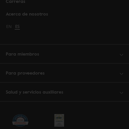
Carreras
Acerca de nosotros
Change language to English
EN
Cambiar idioma a español
ES
Para miembros
Para proveedores
Salud y servicios auxiliares