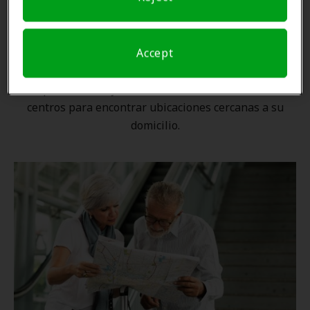
Una ubicación cercana
Accept
Gracias a nuestra
red nacional
, ningún proveedor de
Amplifon está lejos. Utilice nuestro localizador de
centros para encontrar ubicaciones cercanas a su
domicilio.