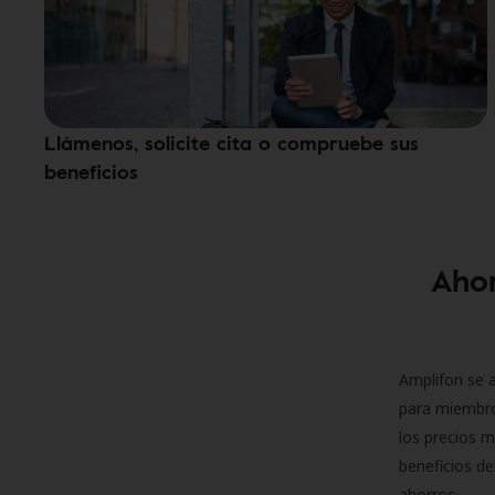
Llámenos, solicite cita o compruebe sus
beneficios
Ahor
Amplifon se a
para miembro
los precios m
beneficios de
ahorros.