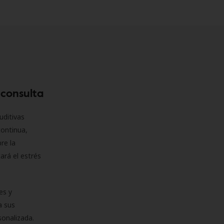
 consulta
uditivas
continua,
re la
ará el estrés
es y
a sus
sonalizada.