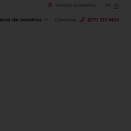
Consulte su beneficio
Change langu
EN
Cambiar 
ES
erca de nosotros
Llámenos
(877) 323-9823