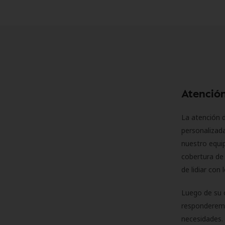
Atención
La atención d
personalizad
nuestro equip
cobertura de 
de lidiar con
Luego de su 
responderemo
necesidades. 