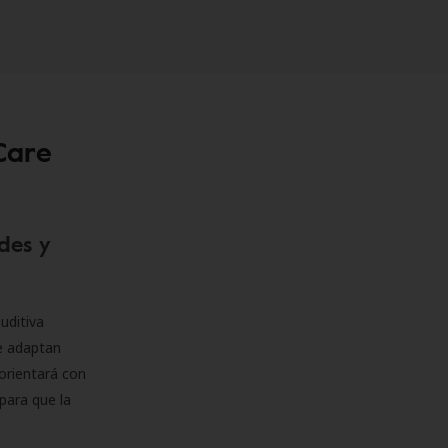
Care
des y
uditiva
se adaptan
orientará con
para que la