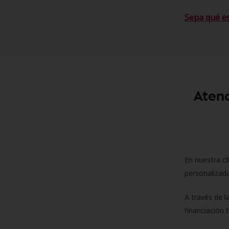
Sepa qué e
Atenc
En nuestra cl
personalizada
A través de l
financiación 