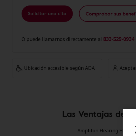
Solicitar una cita
Comprobar sus benefi
O puede llamarnos directamente al
833-529-0934 
Ubicación accesible según ADA
Acepta
Las Ventajas de l
Amplifon Hearing Health C