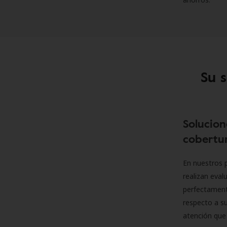
Su 
Solucion
cobertur
En nuestros p
realizan eva
perfectamente
respecto a su
atención que