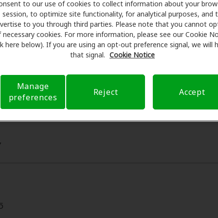
tos especiales en audífonos y atención auditiva. Nuestros 
onsent to our use of cookies to collect information about your brow
session, to optimize site functionality, for analytical purposes, and 
ámenes con profesionales licenciados para evaluaciones, pr
vertise to you through third parties. Please note that you cannot op
onsulta en Miracle-Ear Center, Amplifon Hearing Health Care 
f necessary cookies. For more information, please see our Cookie No
educir sus gastos de bolsillo y de presentar una derivación
ink here below). If you are using an opt-out preference signal, we will
ia de atención auditiva y liberarlo de preocupaciones con 
that signal.
Cookie Notice
bre el seguro y con opciones de pago flexibles cuando están
Manage
Reject
Accept
preferences
7
5