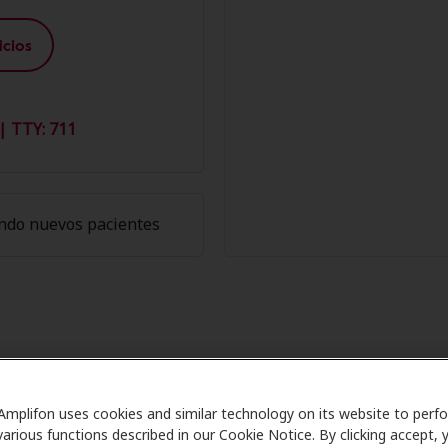
cios
| TTY: 711
ndo nuevos pacientes
os Miembros de Amplifon en Miracl
Amplifon uses cookies and similar technology on its website to perf
are se asocia con muchos planes de beneficios y clínicas 
various functions described in our Cookie Notice. By clicking accept, 